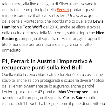
telecamere, alla fine della gara di Silverstone, avevano in
quadrato il team principal della
Ferrari
puntare quasi
minacciosamente il dito verso Leclerc. Una scena, quella
della cena a Montecarlo, che ricorda molto quella tra
Lewis
Hamilton
e
Toto Wolff
del 2016, anche se allora si svolse
nella cucina del boss della Mercedes, subito dopo che
Nico
Rosberg
, compagno di squadra di Hamilton, gli strappò il
titolo mondiale per poi ritirarsi dalle gare con effetto
immediato.
F1, Ferrari: in Austria l’imperativo è
recuperare punti sulla Red Bull
Quella volta la cena chiarificatrice funzionò. Sarà così anche
stavolta, anche se con protagonisti e scuderia diversi? I tifosi
della Ferrari ovviamente se lo augurano, anche perché
Leclerc, pur distante 43 punti da
Max Verstappen
e pur
avendo ora il compagno di squadra
Carlos Sainz
molto
vicino, a soli 11 punti, ha bisogno come il pane di una vittoria