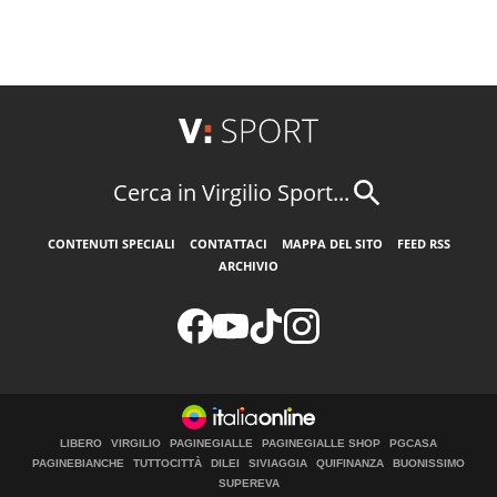
Cerca in Virgilio Sport...
CONTENUTI SPECIALI
CONTATTACI
MAPPA DEL SITO
FEED RSS
ARCHIVIO
LIBERO
VIRGILIO
PAGINEGIALLE
PAGINEGIALLE SHOP
PGCASA
PAGINEBIANCHE
TUTTOCITTÀ
DILEI
SIVIAGGIA
QUIFINANZA
BUONISSIMO
SUPEREVA