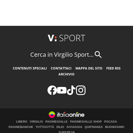
Cerca in Virgilio Sport...
CONTENUTI SPECIALI
CONTATTACI
MAPPA DEL SITO
FEED RSS
ARCHIVIO
LIBERO
VIRGILIO
PAGINEGIALLE
PAGINEGIALLE SHOP
PGCASA
PAGINEBIANCHE
TUTTOCITTÀ
DILEI
SIVIAGGIA
QUIFINANZA
BUONISSIMO
SUPEREVA