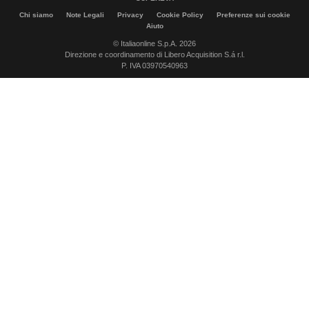
Chi siamo
Note Legali
Privacy
Cookie Policy
Preferenze sui cookie
Aiuto
© Italiaonline S.p.A. 2026
Direzione e coordinamento di Libero Acquisition S.á r.l.
P. IVA 03970540963