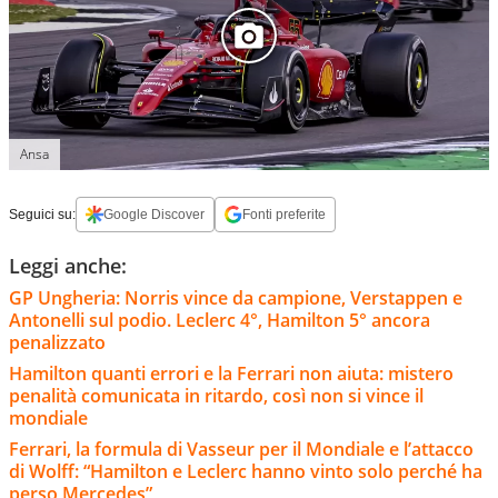
Ansa
Seguici su:
Google Discover
Fonti preferite
Leggi anche:
GP Ungheria: Norris vince da campione, Verstappen e
Antonelli sul podio. Leclerc 4°, Hamilton 5° ancora
penalizzato
Hamilton quanti errori e la Ferrari non aiuta: mistero
penalità comunicata in ritardo, così non si vince il
mondiale
Ferrari, la formula di Vasseur per il Mondiale e l’attacco
di Wolff: “Hamilton e Leclerc hanno vinto solo perché ha
perso Mercedes”