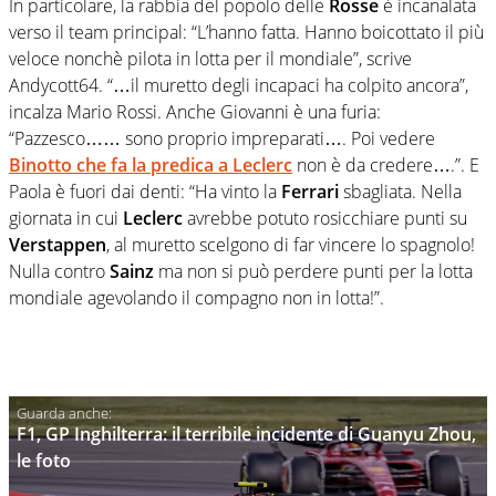
In particolare, la rabbia del popolo delle
Rosse
è incanalata
verso il team principal: “L’hanno fatta. Hanno boicottato il più
veloce nonchè pilota in lotta per il mondiale”, scrive
Andycott64. “…il muretto degli incapaci ha colpito ancora”,
incalza Mario Rossi. Anche Giovanni è una furia:
“Pazzesco…… sono proprio impreparati…. Poi vedere
Binotto
che fa la predica a
Leclerc
non è da credere….”. E
Paola è fuori dai denti: “Ha vinto la
Ferrari
sbagliata. Nella
giornata in cui
Leclerc
avrebbe potuto rosicchiare punti su
Verstappen
, al muretto scelgono di far vincere lo spagnolo!
Nulla contro
Sainz
ma non si può perdere punti per la lotta
mondiale agevolando il compagno non in lotta!”.
F1, GP Inghilterra: il terribile incidente di Guanyu Zhou,
le foto