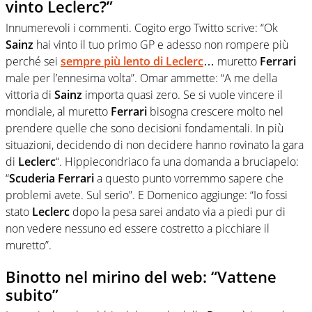
vinto Leclerc?”
Innumerevoli i commenti. Cogito ergo Twitto scrive: “Ok
Sainz
hai vinto il tuo primo GP e adesso non rompere più
perché sei
sempre più lento di Leclerc
… muretto
Ferrari
male per l’ennesima volta”. Omar ammette: “A me della
vittoria di
Sainz
importa quasi zero. Se si vuole vincere il
mondiale, al muretto
Ferrari
bisogna crescere molto nel
prendere quelle che sono decisioni fondamentali. In più
situazioni, decidendo di non decidere hanno rovinato la gara
di
Leclerc
“. Hippiecondriaco fa una domanda a bruciapelo:
“
Scuderia Ferrari
a questo punto vorremmo sapere che
problemi avete. Sul serio”. E Domenico aggiunge: “Io fossi
stato
Leclerc
dopo la pesa sarei andato via a piedi pur di
non vedere nessuno ed essere costretto a picchiare il
muretto”.
Binotto nel mirino del web: “Vattene
subito”