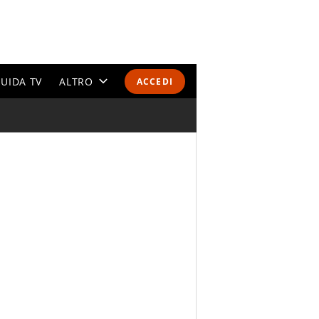
UIDA TV
ALTRO
ACCEDI
CALENDARI E CLASSIFICHE
ALTRI SPORT
MONDIALI 2026
OLIMPIADI
GOSSIP
LIFESTYLE