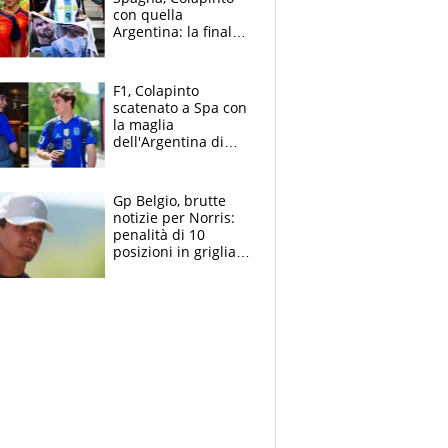
con quella
Argentina: la finale
Mondiale si gioca a
Spa e Alonso non
vede l'ora
F1, Colapinto
scatenato a Spa con
la maglia
dell'Argentina di
Messi punge la
Spagna: "Capiranno
le parolacce"
Gp Belgio, brutte
notizie per Norris:
penalità di 10
posizioni in griglia,
la scelta dolorosa
ma obbligata di
McLaren