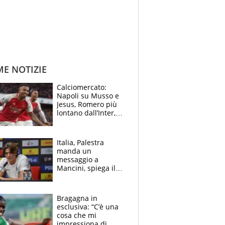
ME NOTIZIE
Calciomercato:
Napoli su Musso e
Jesus, Romero più
lontano dall’Inter,
delirio Mastantuono,
Juve su Trubin. Il
tabellone
Italia, Palestra
manda un
messaggio a
Mancini, spiega il
motivo del no
all’Inter e lancia
l'alleanza con
Bragagna in
Donnarumma
esclusiva: “C’è una
cosa che mi
impressiona di