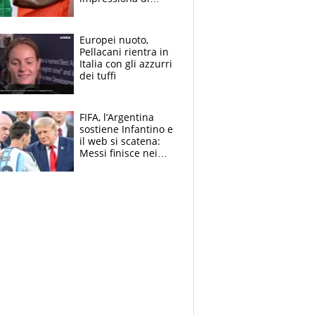
Doualla. Jacobs?
Ecco come è rinato”.
E svela la sorpresa
Europei nuoto,
agli Europei
Pellacani rientra in
Italia con gli azzurri
dei tuffi
FIFA, l’Argentina
sostiene Infantino e
il web si scatena:
Messi finisce nei
meme, la Seleccion
travolta dalle
polemiche