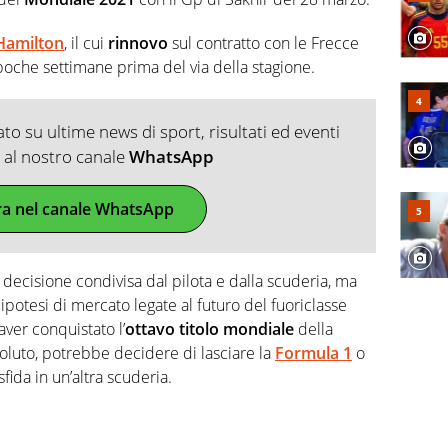
Hamilton
, il cui
rinnovo
sul contratto con le Frecce
o poche settimane prima del via della stagione.
o su ultime news di sport, risultati ed eventi
ti al nostro canale
WhatsApp
ra nel canale WhatsApp
, decisione condivisa dal pilota e dalla scuderia, ma
ipotesi di mercato legate al futuro del fuoriclasse
ver conquistato l’
ottavo titolo mondiale
della
oluto, potrebbe decidere di lasciare la
Formula 1
o
ida in un’altra scuderia.