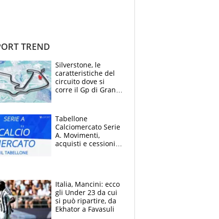
ORT TREND
Silverstone, le
caratteristiche del
circuito dove si
corre il Gp di Gran
Bretagna del
Motomondiale
Tabellone
Calciomercato Serie
A. Movimenti,
acquisti e cessioni:
estate 2026-27
Italia, Mancini: ecco
gli Under 23 da cui
si può ripartire, da
Ekhator a Favasuli