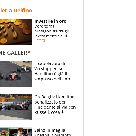
STORIE
lleria Delfino
SPECIALI
Investire in oro
L’oro torna
ESPERTI
protagonista tra gli
investimenti sicuri
LEGGI
CONTATTI
ME GALLERY
Il capolavoro di
Verstappen su
Hamilton è già il
sorpasso dell'anno:
che smacco Lewis,
come Abu Dhabi
2021
Gp Belgio: Hamilton
penalizzato per
l'incidente al via con
Russell, cosa è
successo. Mercedes
out, 5" a Lewis
Sainz in maglia
Spagna, Colapinto