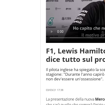
F1, Lewis Hamilt
dice tutto sul pr
Il pilota inglese ha spiegato la 
stagione: "Durante l'anno capirò 
non dev'essere un'ossessione".
03/03/21 17:38
La presentazione della nuova
Merc
che sarà quello che segnerà l’inizio