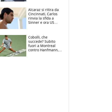
Alcaraz si ritira da
Cincinnati, Carlos
rinvia la sfida a
Sinner e ora US
Open di nuovo a
rischio
Cobolli, che
succede? Subito
fuori a Montreal
contro Hanfmann,
per Flavio è tutta
colpa della tosse