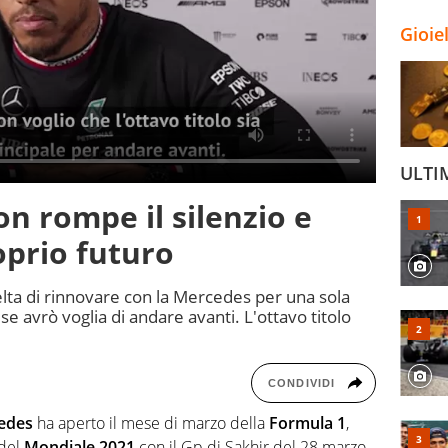
Gioie
ULTI
on rompe il silenzio e
oprio futuro
scelta di rinnovare con la Mercedes per una sola
se avrò voglia di andare avanti. L'ottavo titolo
CONDIVIDI
edes
ha aperto il mese di marzo della
Formula 1
,
 del
Mondiale 2021
con il Gp di Sakhir del 28 marzo.