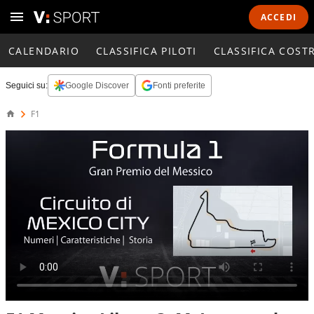
ACCEDI
CALENDARIO
CLASSIFICA PILOTI
CLASSIFICA COST
Seguici su:
Google Discover
Fonti preferite
F1