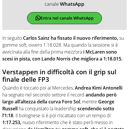
canale
WhatsApp
Entra nel canale WhatsApp
In seguito
Carlos Sainz ha fissato il nuovo riferimento,
su
gomme soft, ovvero 1:18.028. Ma quando la sessione si è
avvicinata alla fine della prima mezz’ora
i McLaren sono
scesi in pista, con Lando Norris che migliora a 1:18.015.
Verstappen in difficoltà con il grip sul
finale delle FP3
Quando è toccato poi ai Mercedes,
Andrea Kimi Antonelli
ha segnato nel secondo settore il record
andando però
largo all’altezza della curva Foro Sol
, mentre
George
Russell
ha conquistato la leadership
scendendo sotto
l’1:18
. Il bolognese si è poi riscattato con un tempo di
1:17.253,
nuovo riferimento che è stato però messo in