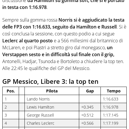
discussione
da Hamilton su gomma soft, che si è portato
in testa con 1:16.978
.
Sempre sulla gomma rossa
Norris si è aggiudicato la testa
delle FP3 con 1:16.633, seguito da Hamilton e Russell
. Si è
così conclusa la sessione, con questo podio a cui segue
Leclerc al quarto posto
e a 566 millesimi dal britannico di
McLaren, e poi Piastri a stretto giro dal monegasco,
un
Verstappen sesto e in difficoltà sul finale con il grip,
Antonelli, Hadjar, Tsunoda e Bortoleto a chiudere la top ten.
Alle 22:45 le qualifiche del GP del Messico.
GP Messico, Libere 3: la top ten
Pos.
Pilota
Gap
Tempo
1
Lando Norris
1:16.633
2
Lewis Hamilton
+0.345
1:16.978
3
George Russell
+0.512
1:17.145
4
Charles Leclerc
+0.566
1:17.199