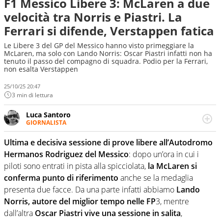
F1 Messico Libere 3: McLaren a due
velocità tra Norris e Piastri. La
Ferrari si difende, Verstappen fatica
Le Libere 3 del GP del Messico hanno visto primeggiare la
McLaren, ma solo con Lando Norris: Oscar Piastri infatti non ha
tenuto il passo del compagno di squadra. Podio per la Ferrari,
non esalta Verstappen
25/10/25 20:47
3 min di lettura
Luca Santoro
GIORNALISTA
Esperto di Motorsport ma, più in generale, appassionato
di tutto ciò che sia Sport, anche senza il Motor. Dà il
Ultima e decisiva sessione di prove libere all’Autodromo
meglio di sé quando la strada fa largo alle due o alle
Hermanos Rodriguez del Messico
: dopo un’ora in cui i
quattro ruote
piloti sono entrati in pista alla spicciolata,
la McLaren si
conferma punto di riferimento
anche se la medaglia
presenta due facce. Da una parte infatti abbiamo
Lando
Norris, autore del miglior tempo nelle FP
3, mentre
dall’altra
Oscar Piastri vive una sessione in salita
,