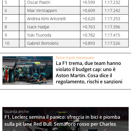
5
Oscar Piastri
+0.599
1:17.232
6
Max Verstappen
+0.609
1:17.242
7
Andrea Kimi Antonelli
+0.620
1:17.253
8
Isack Hadjar
+0.763
1:17.396
9
Yuki Tsunoda
+0.782
1:17.415
10
Gabriel Bortoleto
+0.893
1:17.526
Forse ti può interessare
La F1 trema, due team hanno
violato il budget cap: uno è
Aston Martin. Cosa dice il
regolamento, rischi e sanzioni
F1, Leclerc semina il panico: sfreccia in bici e piomba
sulla pit lane Red Bull. Semaforo rosso per Charles