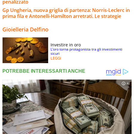
penalizzato
Gp Ungheria, nuova griglia di partenza: Norris-Leclerc in
prima fila e Antonelli-Hamilton arretrati. Le strategie
Gioielleria Delfino
Investire in oro
L’oro torna protagonista tra gli investimenti
sicuri
LEGGI