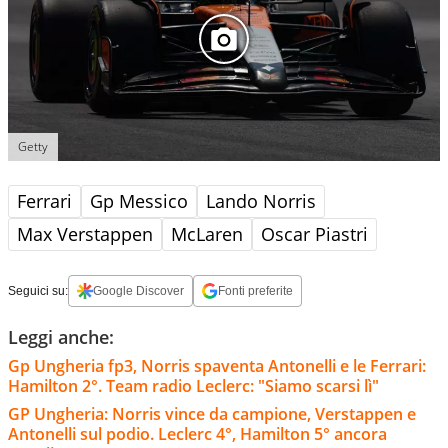
Getty
Ferrari
Gp Messico
Lando Norris
Max Verstappen
McLaren
Oscar Piastri
Seguici su:
Google Discover
Fonti preferite
Leggi anche:
Gp Ungheria fp3, Norris spaventa Antonelli e le Ferrari:
Hamilton 2°. Team radio Leclerc: "Siamo scarsi lì"
GP Ungheria: Norris vince da campione, Verstappen e
Antonelli sul podio. Leclerc 4°, Hamilton 5° ancora