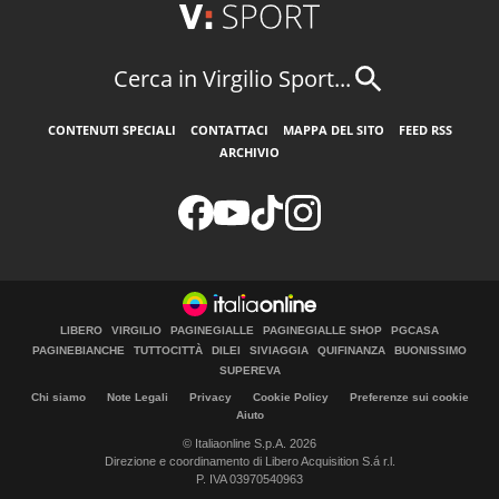
Cerca in Virgilio Sport...
CONTENUTI SPECIALI
CONTATTACI
MAPPA DEL SITO
FEED RSS
ARCHIVIO
LIBERO
VIRGILIO
PAGINEGIALLE
PAGINEGIALLE SHOP
PGCASA
PAGINEBIANCHE
TUTTOCITTÀ
DILEI
SIVIAGGIA
QUIFINANZA
BUONISSIMO
SUPEREVA
Chi siamo
Note Legali
Privacy
Cookie Policy
Preferenze sui cookie
Aiuto
© Italiaonline S.p.A. 2026
Direzione e coordinamento di Libero Acquisition S.á r.l.
P. IVA 03970540963