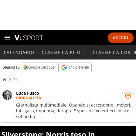
ACCEDI
CALENDARIO
CLASSIFICA PILOTI
CLASSIFICA COST
Seguici su:
Google Discover
Fonti preferite
F1
Luca Fusco
GIORNALISTA
Giornalista multimediale. Quando si accendono i motori,
lui sgasa, impenna, derapa. E spesso e volentieri finisce
sul podio
Silverstone: Norris teso in