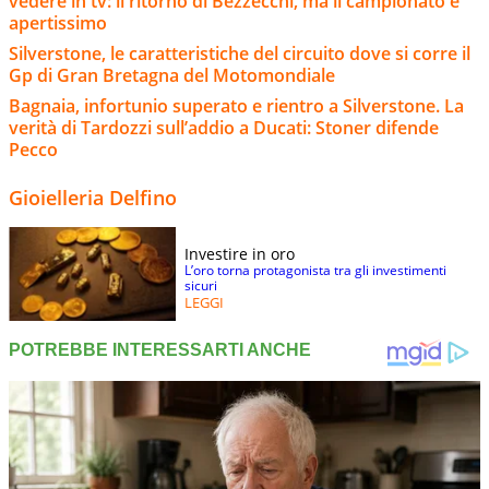
vedere in tv: il ritorno di Bezzecchi, ma il campionato è
apertissimo
Silverstone, le caratteristiche del circuito dove si corre il
Gp di Gran Bretagna del Motomondiale
Bagnaia, infortunio superato e rientro a Silverstone. La
verità di Tardozzi sull’addio a Ducati: Stoner difende
Pecco
Gioielleria Delfino
Investire in oro
L’oro torna protagonista tra gli investimenti
sicuri
LEGGI