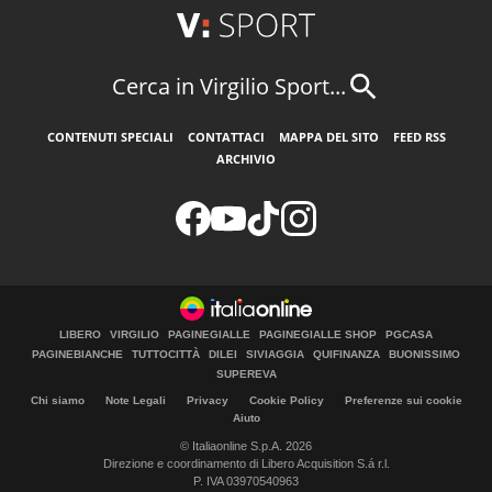
Cerca in Virgilio Sport...
CONTENUTI SPECIALI
CONTATTACI
MAPPA DEL SITO
FEED RSS
ARCHIVIO
LIBERO
VIRGILIO
PAGINEGIALLE
PAGINEGIALLE SHOP
PGCASA
PAGINEBIANCHE
TUTTOCITTÀ
DILEI
SIVIAGGIA
QUIFINANZA
BUONISSIMO
SUPEREVA
Chi siamo
Note Legali
Privacy
Cookie Policy
Preferenze sui cookie
Aiuto
© Italiaonline S.p.A. 2026
Direzione e coordinamento di Libero Acquisition S.á r.l.
P. IVA 03970540963