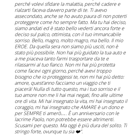
perché volevi sfidare la malattia, perché cadere e
rialzarti faceva davvero parte di te. Ti avevo
assecondato, anche se ho avuto paura di non poterti
proteggere come ho sempre fatto. Ma tu hai deciso,
siamo andati ed è stato bello vederti ancora forte e
deciso sul palco, ottimista, con il tuo immancabile
sorriso. Bello, magro, molto magro, ma bello. Il mio
EROE. Da quella sera non siamo più usciti, non è
stato più possibile. Non hai più guidato la tua auto e
a me piaceva tanto farmi trasportare da te e
rilassarmi al tuo fianco. Non mi hai più protetta
come facevi ogni giorno, perché avevi troppo
bisogno che io proteggessi te, non mi hai più detto:
amore, quest’anno facciamo un viaggio che ti
piacerà! Nulla di tutto questo, ma i tuo sorriso e il
tuo amore non me li hai mai negati, fino alle ultime
ore di vita. Mi hai insegnato la vita, mi hai insegnato il
coraggio, mi hai insegnato che AMARE è un dono e
per SEMPRE ti amerò…. È un anniversario con le
lacrime Paolo, non potrebbe essere altrimenti.
Scusami per questo. Ma oggi è più dura del solito. Ti
stringo forte, ovunque tu sia ❤️”.