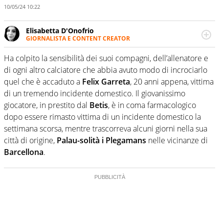
10/05/24 10:22
Elisabetta D'Onofrio
GIORNALISTA E CONTENT CREATOR
Giornalista professionista dal 2007, scrive per curiosità
personale e necessità: soprattutto di calcio, di sport e dei
Ha colpito la sensibilità dei suoi compagni, dell’allenatore e
suoi protagonisti, concedendosi innocenti evasioni
di ogni altro calciatore che abbia avuto modo di incrociarlo
nell'ambito della creazione di format. Un tempo ala
quel che è accaduto a
Felix Garreta
, 20 anni appena, vittima
destra, oggi si sente a suo agio nel ruolo di libero. Cura
di un tremendo incidente domestico. Il giovanissimo
una classifica riservata dei migliori 5 calciatori di sempre.
giocatore, in prestito dal
Betis
, è in coma farmacologico
dopo essere rimasto vittima di un incidente domestico la
settimana scorsa, mentre trascorreva alcuni giorni nella sua
città di origine,
Palau-solità i Plegamans
nelle vicinanze di
Barcellona
.