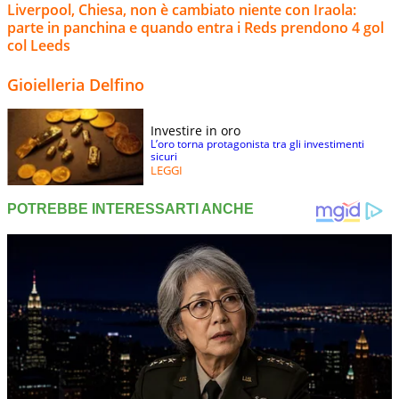
Liverpool, Chiesa, non è cambiato niente con Iraola:
parte in panchina e quando entra i Reds prendono 4 gol
col Leeds
Gioielleria Delfino
Investire in oro
L’oro torna protagonista tra gli investimenti
sicuri
LEGGI