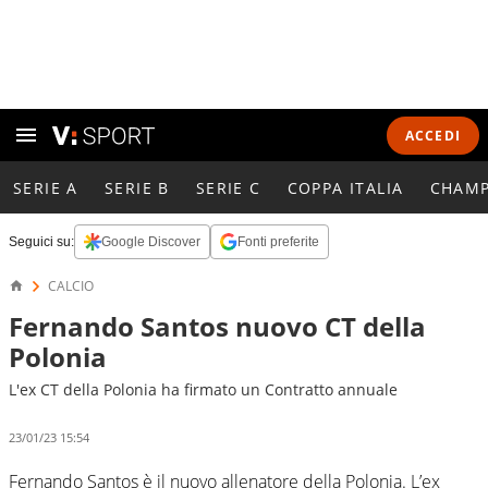
ACCEDI
SERIE A
SERIE B
SERIE C
COPPA ITALIA
CHAMP
Seguici su:
Google Discover
Fonti preferite
CALCIO
Fernando Santos nuovo CT della
Polonia
L'ex CT della Polonia ha firmato un Contratto annuale
23/01/23 15:54
Fernando Santos è il nuovo allenatore della Polonia. L’ex