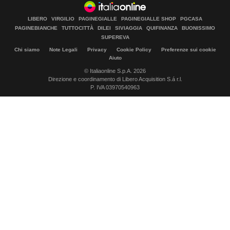
LIBERO
VIRGILIO
PAGINEGIALLE
PAGINEGIALLE SHOP
PGCASA
PAGINEBIANCHE
TUTTOCITTÀ
DILEI
SIVIAGGIA
QUIFINANZA
BUONISSIMO
SUPEREVA
Chi siamo
Note Legali
Privacy
Cookie Policy
Preferenze sui cookie
Aiuto
© Italiaonline S.p.A. 2026
Direzione e coordinamento di Libero Acquisition S.á r.l.
P. IVA 03970540963