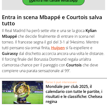
Entra nel canale WhatsApp
Entra in scena Mbappé e Courtois salva
tutto
Il Real Madrid ha però sette vite e una se la gioca
Kylian
Mbappé
che decide finalmente di entrare in scena nel
torneo. Il francese segna il gol del 3-1 al 94esimo. Mentre
tutti pensano sia ormai finita,
Huijsen
si fa espellere e
Guirassy
dal dischetto accorcia ancora una volta le distanze.
Il forcing finale del Borussia Dortmund regala un’altra
clamorosa chance per il pareggio con
Courtois
che deve
compiere una parata sensazionale al 99′.
Forse ti può interessare
Mondiale per club 2025, il
calendario con tutte le partite, i
risultati e le classifiche: Chelsea
regina