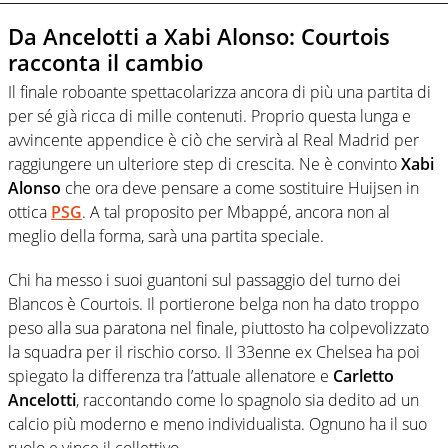
Da Ancelotti a Xabi Alonso: Courtois
racconta il cambio
Il finale roboante spettacolarizza ancora di più una partita di
per sé già ricca di mille contenuti. Proprio questa lunga e
avvincente appendice è ciò che servirà al Real Madrid per
raggiungere un ulteriore step di crescita. Ne è convinto
Xabi
Alonso
che ora deve pensare a come sostituire Huijsen in
ottica
PSG
. A tal proposito per Mbappé, ancora non al
meglio della forma, sarà una partita speciale.
Chi ha messo i suoi guantoni sul passaggio del turno dei
Blancos è Courtois. Il portierone belga non ha dato troppo
peso alla sua paratona nel finale, piuttosto ha colpevolizzato
la squadra per il rischio corso. Il 33enne ex Chelsea ha poi
spiegato la differenza tra l’attuale allenatore e
Carletto
Ancelotti
, raccontando come lo spagnolo sia dedito ad un
calcio più moderno e meno individualista. Ognuno ha il suo