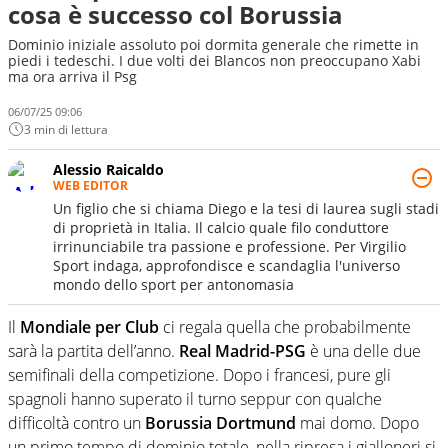
cosa è successo col Borussia
Dominio iniziale assoluto poi dormita generale che rimette in
piedi i tedeschi. I due volti dei Blancos non preoccupano Xabi
ma ora arriva il Psg
06/07/25 09:06
3 min di lettura
Alessio Raicaldo
WEB EDITOR
Un figlio che si chiama Diego e la tesi di laurea sugli stadi
di proprietà in Italia. Il calcio quale filo conduttore
irrinunciabile tra passione e professione. Per Virgilio
Sport indaga, approfondisce e scandaglia l'universo
mondo dello sport per antonomasia
Il
Mondiale per Club
ci regala quella che probabilmente
sarà la partita dell’anno.
Real Madrid-PSG
è una delle due
semifinali della competizione. Dopo i francesi, pure gli
spagnoli hanno superato il turno seppur con qualche
difficoltà contro un
Borussia Dortmund
mai domo. Dopo
un primo tempo di dominio totale, nella ripresa i gialloneri si