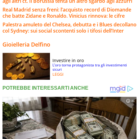
agli altri ct. Il Borussia tenta un altro sgarbo agli azzurri
Real Madrid senza freni: l’acquisto record di Diomande
che batte Zidane e Ronaldo. Vinicius rinnova: le cifre
Palestra amuleto del Chelsea, debutta e i Blues decollano
col Sydney: sui social scontenti solo i tifosi dell’Inter
Gioielleria Delfino
Investire in oro
L’oro torna protagonista tra gli investimenti
sicuri
LEGGI