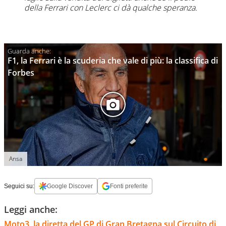
della Ferrari con Leclerc ci dà qualche speranza.
F1, la Ferrari è la scuderia che vale di più: la classifica di
Forbes
Ansa
Seguici su:
Google Discover
Fonti preferite
Leggi anche:
Moto3, la diretta del GP di Gran Bretagna sul Circuito di