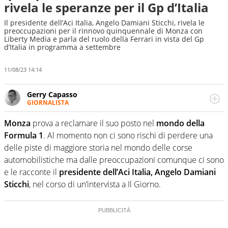
rivela le speranze per il Gp d’Italia
Il presidente dell’Aci Italia, Angelo Damiani Sticchi, rivela le
preoccupazioni per il rinnovo quinquennale di Monza con
Liberty Media e parla del ruolo della Ferrari in vista del Gp
d’Italia in programma a settembre
11/08/23 14:14
Gerry Capasso
GIORNALISTA
Per lui gli sport americani non hanno segreti: basket,
football, baseball e la capacità innata di trovare la notizia
Monza
prova a reclamare il suo posto nel
mondo della
dove altri non vedono granché
Formula 1
. Al momento non ci sono rischi di perdere una
delle piste di maggiore storia nel mondo delle corse
automobilistiche ma dalle preoccupazioni comunque ci sono
e le racconte il
presidente dell’Aci Italia, Angelo Damiani
Sticchi
, nel corso di un’intervista a Il Giorno.