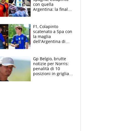
con quella
Argentina: la finale
Mondiale si gioca a
Spa e Alonso non
vede l'ora
F1, Colapinto
scatenato a Spa con
la maglia
dell'Argentina di
Messi punge la
Spagna: "Capiranno
le parolacce"
Gp Belgio, brutte
notizie per Norris:
penalità di 10
posizioni in griglia,
la scelta dolorosa
ma obbligata di
McLaren