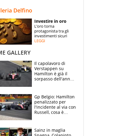
STORIE
lleria Delfino
SPECIALI
Investire in oro
L’oro torna
ESPERTI
protagonista tra gli
investimenti sicuri
LEGGI
CONTATTI
ME GALLERY
Il capolavoro di
Verstappen su
Hamilton è già il
sorpasso dell'anno:
che smacco Lewis,
come Abu Dhabi
2021
Gp Belgio: Hamilton
penalizzato per
l'incidente al via con
Russell, cosa è
successo. Mercedes
out, 5" a Lewis
Sainz in maglia
Spagna, Colapinto