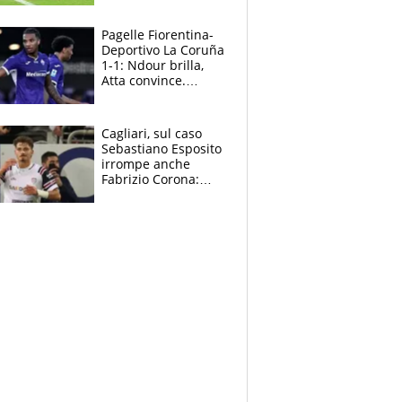
rinnova: le cifre
Pagelle Fiorentina-
Deportivo La Coruña
1-1: Ndour brilla,
Atta convince.
Pongracic rovina
tutto nel finale
Cagliari, sul caso
Sebastiano Esposito
irrompe anche
Fabrizio Corona:
“Ecco cosa è
successo, ho le
prove”