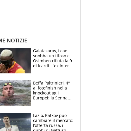
ME NOTIZIE
Galatasaray, Leao
snobba un tifoso e
Osimhen rifiuta la 9
di Icardi. L’ex Inter
furioso: lo schiaffo
al club
Beffa Paltrinieri, 4°
al fotofinish nella
knockout agli
Europei: la Senna
regala (quasi) solo
amarezze a Greg
Lazio, Ratkov può
cambiare il mercato:
l’offerta russa, i
dubbi di Gattuso,