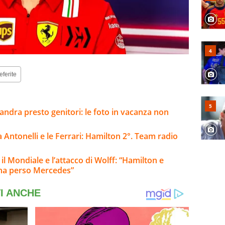
eferite
andra presto genitori: le foto in vacanza non
Antonelli e le Ferrari: Hamilton 2°. Team radio
 il Mondiale e l’attacco di Wolff: “Hamilton e
 ha perso Mercedes”