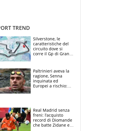
ORT TREND
Silverstone, le
caratteristiche del
circuito dove si
corre il Gp di Gran
Bretagna del
Motomondiale
Paltrinieri aveva la
ragione, Senna
inquinata ed
Europei a rischio:
allenamenti fermi,
cosa succede
adesso
Real Madrid senza
freni: l’acquisto
record di Diomande
che batte Zidane e
Ronaldo. Vinicius