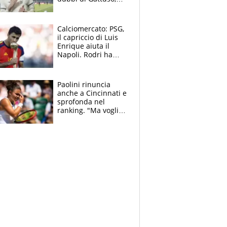
Pinamonti, Gimenez
e il nome a sorpresa
Calciomercato: PSG,
il capriccio di Luis
Enrique aiuta il
Napoli. Rodri ha
scelto il Barça,
Maresca vuole Enzo
Fernandez
Paolini rinuncia
anche a Cincinnati e
sprofonda nel
ranking. "Ma voglio
essere al 100% allo
US Open"