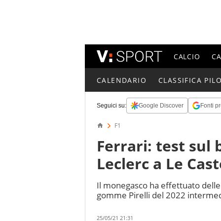
CALCIO
C
CALENDARIO
CLASSIFICA PILO
Seguici su:
Google Discover
Fonti pr
F1
Ferrari: test sul
Leclerc a Le Cast
Il monegasco ha effettuato delle 
gomme Pirelli del 2022 intermedi
25/05/21 21:31