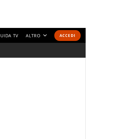
UIDA TV
ALTRO
ACCEDI
CALENDARI E CLASSIFICHE
ALTRI SPORT
MONDIALI 2026
OLIMPIADI
GOSSIP
LIFESTYLE