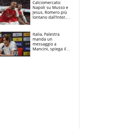
B. Rune verso la
Calciomercato:
rinuncia
Napoli su Musso e
Jesus, Romero più
lontano dall’Inter,
delirio Mastantuono,
Juve su Trubin. Il
tabellone
Italia, Palestra
manda un
messaggio a
Mancini, spiega il
motivo del no
all’Inter e lancia
l'alleanza con
Donnarumma