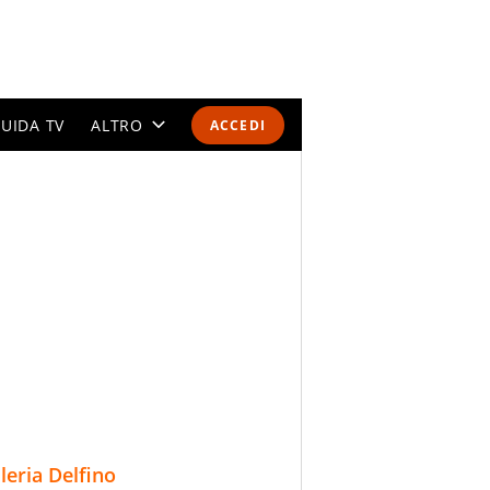
UIDA TV
ALTRO
ACCEDI
CALENDARI E CLASSIFICHE
ALTRI SPORT
MONDIALI 2026
OLIMPIADI
GOSSIP
LIFESTYLE
lleria Delfino