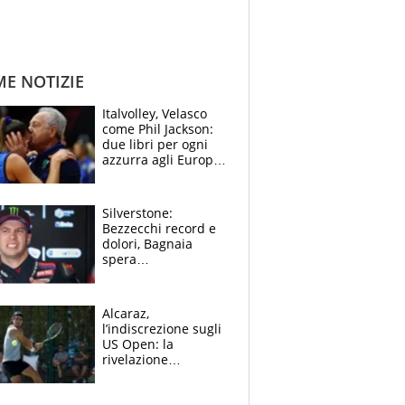
ME NOTIZIE
Italvolley, Velasco
come Phil Jackson:
due libri per ogni
azzurra agli Europei.
Quello per Sylla è
“geniale”
Silverstone:
Bezzecchi record e
dolori, Bagnaia
spera
nell'antidolorifico,
Marquez si tira fuori
e vota Aprilia
Alcaraz,
l’indiscrezione sugli
US Open: la
rivelazione
dell’amico
giornalista e il piano