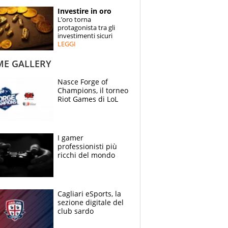
STORIE
Investire in oro
L’oro torna
SPECIALI
protagonista tra gli
investimenti sicuri
LEGGI
ESPERTI
ME GALLERY
CONTATTI
Nasce Forge of
Champions, il torneo
Riot Games di LoL
I gamer
professionisti più
ricchi del mondo
Cagliari eSports, la
sezione digitale del
club sardo