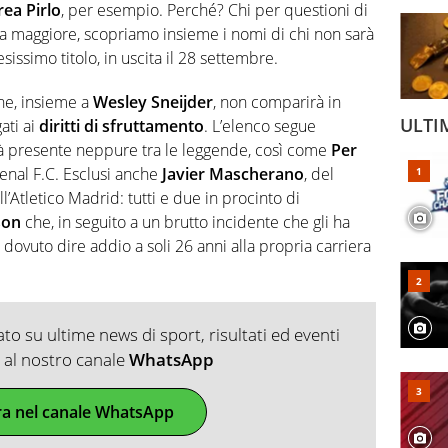
ea Pirlo
, per esempio. Perché? Chi per questioni di
rza maggiore, scopriamo insieme i nomi di chi non sarà
sissimo titolo, in uscita il 28 settembre.
che, insieme a
Wesley Sneijder
, non comparirà in
ULTI
ati ai
diritti di sfruttamento
. L’elenco segue
sarà presente neppure tra le leggende, così come
Per
rsenal F.C. Esclusi anche
Javier Mascherano
, del
ell’Atletico Madrid: tutti e due in procinto di
son
che, in seguito a un brutto incidente che gli ha
dovuto dire addio a soli 26 anni alla propria carriera
o su ultime news di sport, risultati ed eventi
ti al nostro canale
WhatsApp
ra nel canale WhatsApp