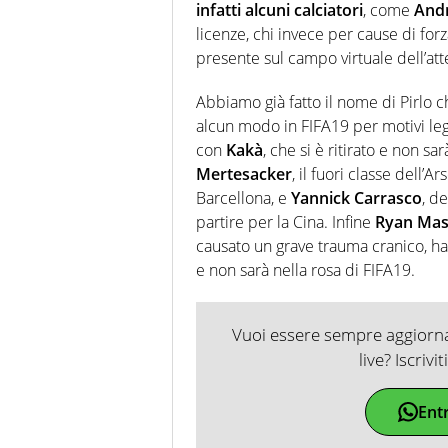
infatti alcuni calciatori
, come
Andr
licenze, chi invece per cause di fo
presente sul campo virtuale dell’atte
Abbiamo già fatto il nome di Pirlo 
alcun modo in FIFA19 per motivi leg
con
Kakà
, che si è ritirato e non 
Mertesacker
, il fuori classe dell’A
Barcellona, e
Yannick Carrasco
, d
partire per la Cina. Infine
Ryan Ma
causato un grave trauma cranico, ha 
e non sarà nella rosa di FIFA19.
Vuoi essere sempre aggiornat
live? Iscrivi
Ent