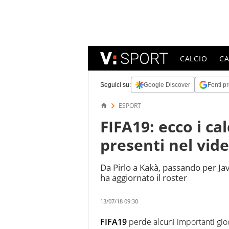
CALCIO
C
Seguici su:
Google Discover
Fonti pr
ESPORT
FIFA19: ecco i ca
presenti nel vid
Da Pirlo a Kakà, passando per J
ha aggiornato il roster
13/07/18 09:30
FIFA19
perde alcuni importanti gioc