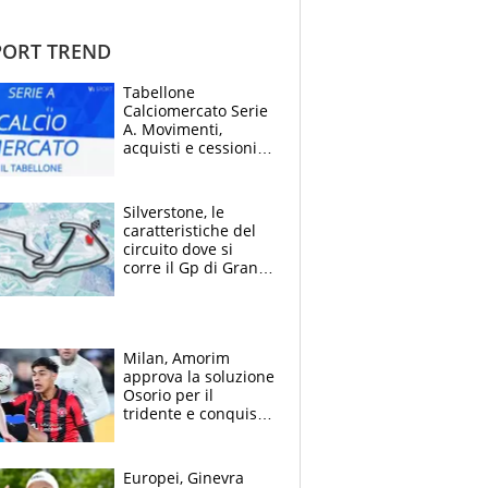
ORT TREND
Tabellone
Calciomercato Serie
A. Movimenti,
acquisti e cessioni:
estate 2026-27
Silverstone, le
caratteristiche del
circuito dove si
corre il Gp di Gran
Bretagna del
Motomondiale
Milan, Amorim
approva la soluzione
Osorio per il
tridente e conquista
Jashari: la frecciata
dello svizzero all'ex
Allegri
Europei, Ginevra