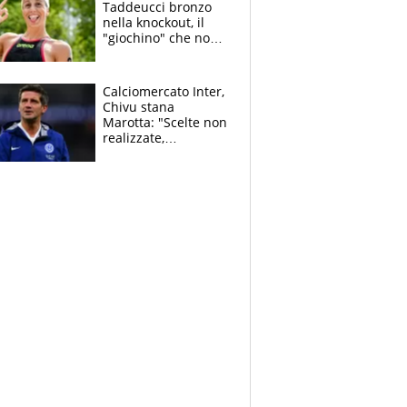
Taddeucci bronzo
nella knockout, il
"giochino" che non
le piace: "La Senna?
Oggi era pulita"
Calciomercato Inter,
Chivu stana
Marotta: "Scelte non
realizzate,
dobbiamo
completare la
squadra"