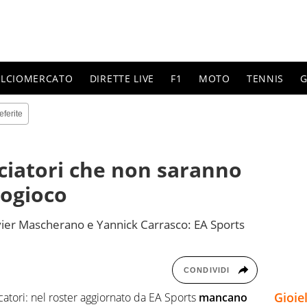
ALCIOMERCATO
DIRETTE LIVE
F1
MOTO
TENNIS
G
eferite
lciatori che non saranno
eogioco
avier Mascherano e Yannick Carrasco: EA Sports
CONDIVIDI
Gioie
atori: nel roster aggiornato da EA Sports
mancano