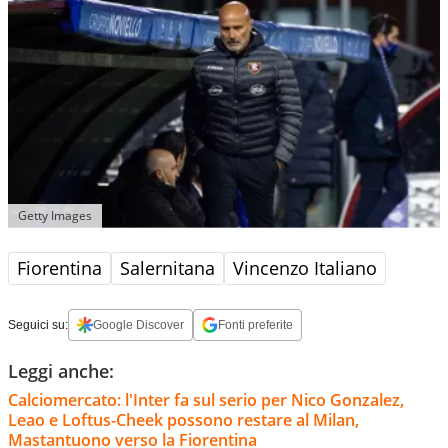
Getty Images
Fiorentina
Salernitana
Vincenzo Italiano
Seguici su:
Google Discover
Fonti preferite
Leggi anche:
Calciomercato: l'Inter fa sul serio per Nico Gonzalez,
Leao e Loftus-Cheek possono restare al Milan,
Mastantuono verso la Fiorentina