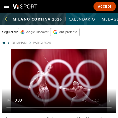
ACCEDI
MILANO CORTINA 2026
CALENDARIO
MEDAGL
Seguici su:
Google Discover
Fonti preferite
OLIMPIADI
PARIGI 2024