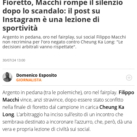
Fioretto, Macchi rompe il silenzio
dopo lo scandalo: il post su
Instagram è una lezione di
sportività
Argento in pedana, oro nel fairplay, sui social Filippo Macchi
non recrimina per l'oro negato contro Cheung Ka Long: "Le
decisioni arbitrali vanno rispettate".
30/07/24 13:00
Domenico Esposito
GIORNALISTA
Da vent’anni in campo e sul campo per vivere ogni evento
in tutte le sue sfaccettature. Passione smisurata per il
Argento in pedana (tra le polemiche), oro nel fairplay.
Filippo
calcio e per la sfera di cuoio. Il pallone è una cosa
Macchi
vince, anzi stravince, dopo essere stato sconfitto
serissima, guai a dirgli di no
nella finale di fioretto dal campione in carica
Cheung Ka
Long
. L’arbitraggio ha inciso sull’esito di un incontro che
sembrava destinato a incoronare l’azzurro, che, però, dà una
vera e propria lezione di civiltà sui social.