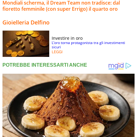
Mondiali scherma, il Dream Team non tradisce: dal
fioretto femminile (con super Errigo) il quarto oro
Gioielleria Delfino
Investire in oro
L’oro torna protagonista tra gli investimenti
sicuri
LEGGI