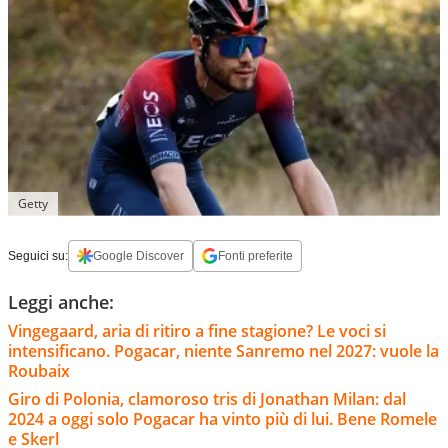
Getty
Seguici su:
Google Discover
Fonti preferite
Leggi anche:
Vingegaard, aria di ritiro a fine stagione? Le voci si
intensificano. Pogacar, niente Sanremo nel 2027: vuole la
Roubaix
Giro di Polonia, clamoroso tris di Jonathan Milan: dal
2024 a oggi solo Pogacar ha vinto più di lui. Bene Romele
e Skerl