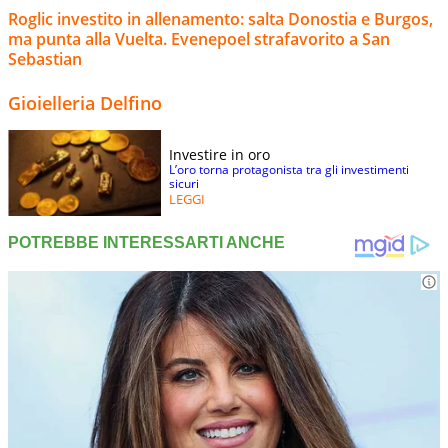
Roglic investito in allenamento: salta Donostia e Burgos,
ma punta alla Vuelta. Evenepoel strafavorito a San
Sebastian
Gioielleria Delfino
Investire in oro
L’oro torna protagonista tra gli investimenti
sicuri
LEGGI