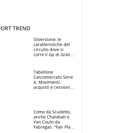
ORT TREND
Silverstone, le
caratteristiche del
circuito dove si
corre il Gp di Gran
Bretagna del
Motomondiale
Tabellone
Calciomercato Serie
A. Movimenti,
acquisti e cessioni:
estate 2026-27
Como da Scudetto,
anche Chalobah e
Yan Couto da
Fabregas. "Fair Play
Finanziario?