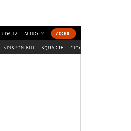
UIDA TV
ALTRO
ACCEDI
INDISPONIBILI
CALENDARI E CLASSIFICHE
SQUADRE
GIOCATORI SERIE A
ALTRI SPORT
MONDIALI 2026
OLIMPIADI
GOSSIP
LIFESTYLE