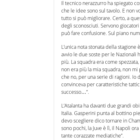
Il tecnico nerazzurro ha spiegato co
che le idee sono sul tavolo. E non vo
tutto si può migliorare. Certo, a que
degli sconosciuti. Servono giocator
può fare confusione. Sul piano numeri
L’unica nota stonata della stagione 
avvio le due soste per le Nazionali h
più. La squadra era come spezzata, 
non era più la mia squadra, non mi
che no, per una serie di ragioni. Io
convinceva per caratteristiche tatti
successo…“.
L’Atalanta ha davanti due grandi obi
Italia. Gasperini punta al bottino pie
devo scegliere dico tornare in Champ
sono pochi, la Juve è lì, il Napoli or
tante corazzate mediatiche”.