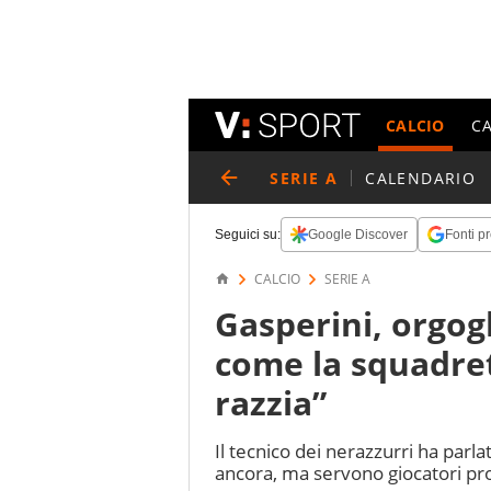
CALCIO
C
SERIE A
CALENDARIO
Seguici su:
Google Discover
Fonti pr
CALCIO
SERIE A
Gasperini, orgogl
come la squadret
razzia”
Il tecnico dei nerazzurri ha parl
ancora, ma servono giocatori pro