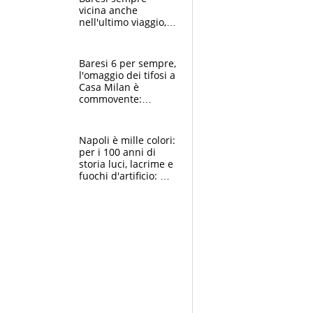
vicina anche
nell'ultimo viaggio,
la moglie Maura, i
figli e i suoi cari
circondati
Baresi 6 per sempre,
dall'affetto dei tifosi
l'omaggio dei tifosi a
Casa Milan è
commovente:
maglie, bandiere,
sciarpe, lacrime e
bigliettini
Napoli è mille colori:
per i 100 anni di
storia luci, lacrime e
fuochi d'artificio: De
Laurentiis salta al
coro anti-Juve