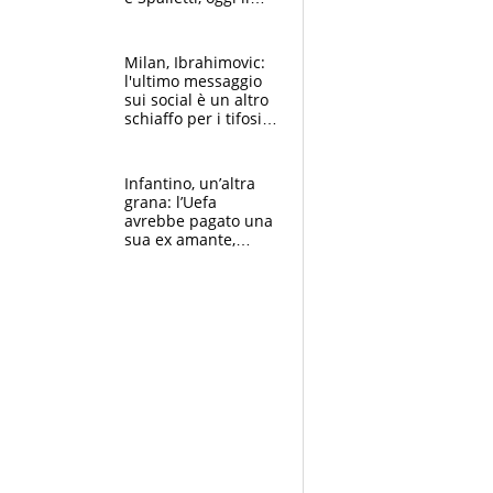
primo antipasto
Milan, Ibrahimovic:
l'ultimo messaggio
sui social è un altro
schiaffo per i tifosi
rossoneri
Infantino, un’altra
grana: l’Uefa
avrebbe pagato una
sua ex amante,
scoppia lo scandalo