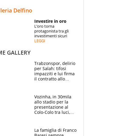
STORIE
lleria Delfino
SPECIALI
Investire in oro
L’oro torna
ESPERTI
protagonista tra gli
investimenti sicuri
LEGGI
CONTATTI
ME GALLERY
Trabzonspor, delirio
per Salah: tifosi
impazziti e lui firma
il contratto allo
stadio
Vozinha, in 30mila
allo stadio per la
presentazione al
Colo-Colo tra luci,
spettacolo, elicotteri
e paracadutisti
La famiglia di Franco
Baresi sempre