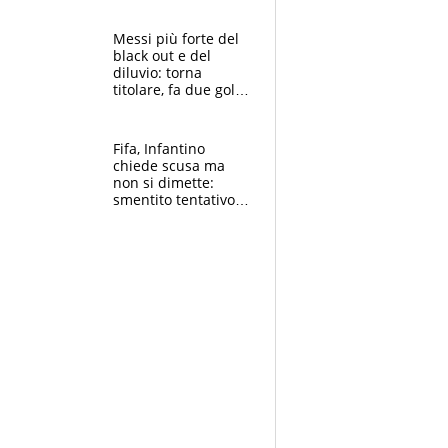
Pagheremo la
multa"
Messi più forte del
black out e del
diluvio: torna
titolare, fa due gol e
un assist e trascina
l'Inter Miami, altro
che ritiro
Fifa, Infantino
chiede scusa ma
non si dimette:
smentito tentativo di
corruzione al
Marocco