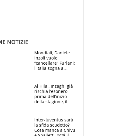
ME NOTIZIE
Mondiali, Daniele
Inzoli vuole
“cancellare” Furlani:
l'Italia sogna a
Eugene. Castellani
da record, Succo in
finale
Al Hilal, Inzaghi già
rischia l’esonero
prima dell’inizio
della stagione, il
retroscena
Inter-Juventus sarà
la sfida scudetto?
Cosa manca a Chivu
e Spalletti, oggi il