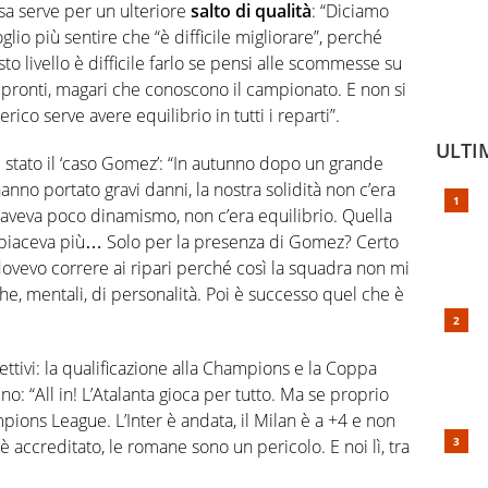
sa serve per un ulteriore
salto di qualità
: “Diciamo
glio più sentire che “è difficile migliorare”, perché
sto livello è difficile farlo se pensi alle scommesse su
i pronti, magari che conoscono il campionato. E non si
co serve avere equilibrio in tutti i reparti”.
ULTI
è stato il ‘caso Gomez’: “In autunno dopo un grande
anno portato gravi danni, la nostra solidità non c’era
aveva poco dinamismo, non c’era equilibrio. Quella
 piaceva più… Solo per la presenza di Gomez? Certo
 dovevo correre ai ripari perché così la squadra non mi
che, mentali, di personalità. Poi è successo quel che è
ettivi: la qualificazione alla Champions e la Coppa
no: “All in! L’Atalanta gioca per tutto. Ma se proprio
ions League. L’Inter è andata, il Milan è a +4 e non
a è accreditato, le romane sono un pericolo. E noi lì, tra