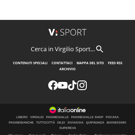
Cerca in Virgilio Sport...
CONTENUTI SPECIALI
CONTATTACI
MAPPA DEL SITO
FEED RSS
ARCHIVIO
LIBERO
VIRGILIO
PAGINEGIALLE
PAGINEGIALLE SHOP
PGCASA
PAGINEBIANCHE
TUTTOCITTÀ
DILEI
SIVIAGGIA
QUIFINANZA
BUONISSIMO
SUPEREVA