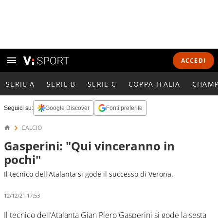
ACCEDI
SERIE A
SERIE B
SERIE C
COPPA ITALIA
CHAMP
Seguici su:
Google Discover
Fonti preferite
CALCIO
Gasperini: "Qui vinceranno in
pochi"
Il tecnico dell'Atalanta si gode il successo di Verona.
12/12/21 17:53
Il tecnico dell’Atalanta Gian Piero Gasperini si gode la sesta