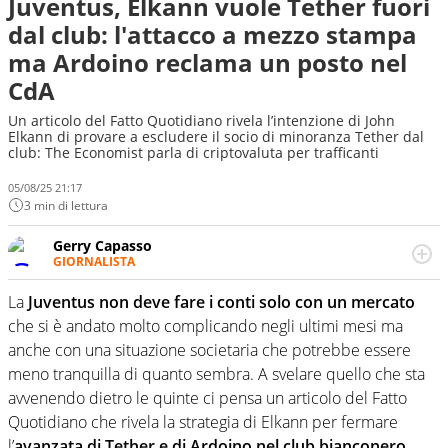
Juventus, Elkann vuole Tether fuori
dal club: l'attacco a mezzo stampa
ma Ardoino reclama un posto nel
CdA
Un articolo del Fatto Quotidiano rivela l’intenzione di John
Elkann di provare a escludere il socio di minoranza Tether dal
club: The Economist parla di criptovaluta per trafficanti
05/08/25 21:17
3 min di lettura
Gerry Capasso
GIORNALISTA
Per lui gli sport americani non hanno segreti: basket,
football, baseball e la capacità innata di trovare la notizia
La
Juventus non deve fare i conti solo con un mercato
dove altri non vedono granché
che si è andato molto complicando negli ultimi mesi ma
anche con una situazione societaria che potrebbe essere
meno tranquilla di quanto sembra. A svelare quello che sta
avvenendo dietro le quinte ci pensa un articolo del Fatto
Quotidiano che rivela la strategia di Elkann per fermare
l’
avanzata di Tether e di Ardoino nel club bianconero
.