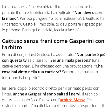
La situazione si è surriscaldata. Il tecnico calabrese ha
puntato il dito e l’opinionista ha replicato: “
Non devi usare
la mano
”. Per poi pungere: “Giochi malissimo”. E Gattuso ha
rincarato: “Questo è il mio stile, tu devi portare rispetto per
le persone. Parla qui di calcio, faccia a faccia”.
Gattuso senza freni come Gasperini con
l’arbitro
Prima di congedarsi Gattuso ha assicurato: “
Non parlerò più
con questa tv
se ci sarà lui.
Sei una ‘mala persona’
(una
cattiva persona)”. E ha chiosato con una provocazione: “
Che
cosa hai vinto nella tua carriera?
Sembra che hai vinto
tutto, non hai rispetto”.
Ieri sera, dopo lo scontro diretto per il primato perso con
l’Inter,
anche a Gasperini sono saltati i nervi
. Il tecnico
dell’Atalanta, però, ce l’aveva con l’
arbitro Massa
. “Ha
rovinato la partita” ha dichiarato riferendosi all’espulsione di