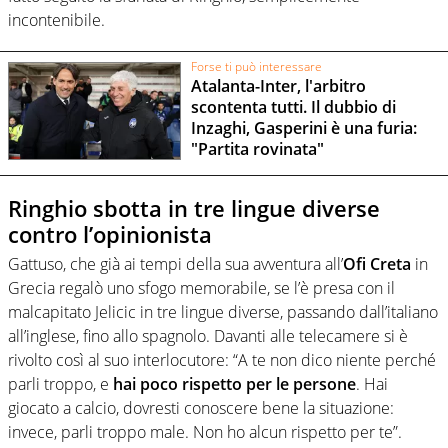
incontenibile.
Forse ti può interessare
Atalanta-Inter, l'arbitro
scontenta tutti. Il dubbio di
Inzaghi, Gasperini è una furia:
"Partita rovinata"
Ringhio sbotta in tre lingue diverse
contro l’opinionista
Gattuso, che già ai tempi della sua avventura all’
Ofi Creta
in
Grecia regalò uno sfogo memorabile, se l’è presa con il
malcapitato Jelicic in tre lingue diverse, passando dall’italiano
all’inglese, fino allo spagnolo. Davanti alle telecamere si è
rivolto così al suo interlocutore: “A te non dico niente perché
parli troppo, e
hai poco rispetto per le persone
. Hai
giocato a calcio, dovresti conoscere bene la situazione:
invece, parli troppo male. Non ho alcun rispetto per te”.