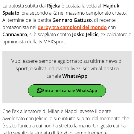
La batosta subita dal
Rijeka
è costata la vetta all’
Hajduk
Spalato
, ora secondo a -2 nel massimo campionato croato.
Al termine della partita
Gennaro Gattuso
, di recente
protagonista nel
derby tra campioni del mondo
con
Cannavaro
, si è scagliato contro
Josko Jelicic
, ex calciatore e
opinionista della tv MAXSport.
Vuoi essere sempre aggiornato su ultime news di
sport, risultati ed eventi live? Iscriviti al nostro
canale
WhatsApp
Entra nel canale WhatsApp
Che l’ex allenatore di Milan e Napoli avesse il dente
avvelenato con Jelicic lo si è intuito subito, dal momento che
è stato l’unico a cui non ha stretto la mano. Un gesto cui ha
fatto seguito la sfuriata di Ringhio, semplicemente