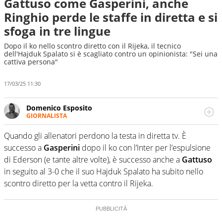
Gattuso come Gasperini, anche
Ringhio perde le staffe in diretta e si
sfoga in tre lingue
Dopo il ko nello scontro diretto con il Rijeka, il tecnico
dell'Hajduk Spalato si è scagliato contro un opinionista: "Sei una
cattiva persona"
17/03/25 11:30
Domenico Esposito
GIORNALISTA
Da vent’anni in campo e sul campo per vivere ogni evento
in tutte le sue sfaccettature. Passione smisurata per il
Quando gli allenatori perdono la testa in diretta tv. È
calcio e per la sfera di cuoio. Il pallone è una cosa
successo a
Gasperini
dopo il ko con l’Inter per l’espulsione
serissima, guai a dirgli di no
di Ederson (e tante altre volte), è successo anche a
Gattuso
in seguito al 3-0 che il suo Hajduk Spalato ha subito nello
scontro diretto per la vetta contro il Rijeka.