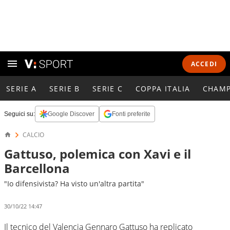
ACCEDI
SERIE A
SERIE B
SERIE C
COPPA ITALIA
CHAMP
Seguici su:
Google Discover
Fonti preferite
CALCIO
Gattuso, polemica con Xavi e il
Barcellona
"Io difensivista? Ha visto un'altra partita"
30/10/22 14:47
Il tecnico del Valencia Gennaro Gattuso ha replicato