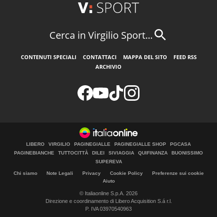
Cerca in Virgilio Sport...
CONTENUTI SPECIALI
CONTATTACI
MAPPA DEL SITO
FEED RSS
ARCHIVIO
LIBERO
VIRGILIO
PAGINEGIALLE
PAGINEGIALLE SHOP
PGCASA
PAGINEBIANCHE
TUTTOCITTÀ
DILEI
SIVIAGGIA
QUIFINANZA
BUONISSIMO
SUPEREVA
Chi siamo
Note Legali
Privacy
Cookie Policy
Preferenze sui cookie
Aiuto
© Italiaonline S.p.A. 2026
Direzione e coordinamento di Libero Acquisition S.á r.l.
P. IVA 03970540963