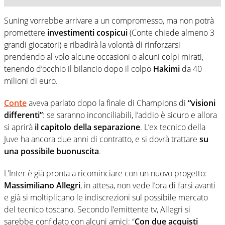
Suning vorrebbe arrivare a un compromesso, ma non potrà
promettere
investimenti cospicui
(Conte chiede almeno 3
grandi giocatori) e ribadirà la volontà di rinforzarsi
prendendo al volo alcune occasioni o alcuni colpi mirati,
tenendo d’occhio il bilancio dopo il colpo
Hakimi
da 40
milioni di euro.
Conte
aveva parlato dopo la finale di Champions di
“visioni
differenti”
: se saranno inconciliabili, l’addio è sicuro e allora
si aprirà
il capitolo della separazione
. L’ex tecnico della
Juve ha ancora due anni di contratto, e si dovrà trattare
su
una possibile buonuscita
.
L’Inter è già pronta a ricominciare con un nuovo progetto:
Massimiliano Allegri
, in attesa, non vede l’ora di farsi avanti
e già si moltiplicano le indiscrezioni sul possibile mercato
del tecnico toscano. Secondo l’emittente tv, Allegri si
sarebbe confidato con alcuni amici: “
Con due acquisti