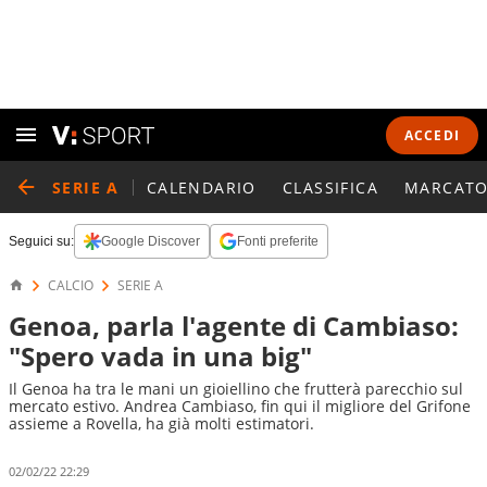
ACCEDI
SERIE A
CALENDARIO
CLASSIFICA
MARCATO
Seguici su:
Google Discover
Fonti preferite
CALCIO
SERIE A
Genoa, parla l'agente di Cambiaso:
"Spero vada in una big"
Il Genoa ha tra le mani un gioiellino che frutterà parecchio sul
mercato estivo. Andrea Cambiaso, fin qui il migliore del Grifone
assieme a Rovella, ha già molti estimatori.
02/02/22 22:29