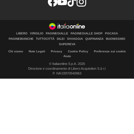
LIBERO
VIRGILIO
PAGINEGIALLE
PAGINEGIALLE SHOP
PGCASA
PAGINEBIANCHE
TUTTOCITTÀ
DILEI
SIVIAGGIA
QUIFINANZA
BUONISSIMO
SUPEREVA
Chi siamo
Note Legali
Privacy
Cookie Policy
Preferenze sui cookie
Aiuto
© Italiaonline S.p.A. 2026
Direzione e coordinamento di Libero Acquisition S.á r.l.
P. IVA 03970540963