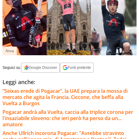
Ansa
Seguici su:
Google Discover
Fonti preferite
Leggi anche:
“Seixas erede di Pogacar”, la UAE prepara la mossa di
mercato che agita la Francia. Ciccone, che beffa alla
Vuelta a Burgos
Pogacar andrà alla Vuelta, caccia alla triplice corona per
l'insaziabile sloveno: che ieri però ha perso da un...
amatore
Anche Ullrich incorona Pogacar: "Avrebbe stravinto