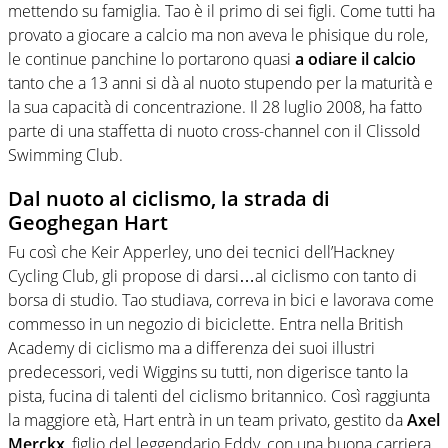
mettendo su famiglia. Tao è il primo di sei figli. Come tutti ha
provato a giocare a calcio ma non aveva le phisique du role,
le continue panchine lo portarono quasi
a odiare il calcio
tanto che a 13 anni si dà al nuoto stupendo per la maturità e
la sua capacità di concentrazione. Il 28 luglio 2008, ha fatto
parte di una staffetta di nuoto cross-channel con il Clissold
Swimming Club.
Dal nuoto al ciclismo, la strada di
Geoghegan Hart
Fu così che Keir Apperley, uno dei tecnici dell’Hackney
Cycling Club, gli propose di darsi…al ciclismo con tanto di
borsa di studio. Tao studiava, correva in bici e lavorava come
commesso in un negozio di biciclette. Entra nella British
Academy di ciclismo ma a differenza dei suoi illustri
predecessori, vedi Wiggins su tutti, non digerisce tanto la
pista, fucina di talenti del ciclismo britannico. Così raggiunta
la maggiore età, Hart entrà in un team privato, gestito da
Axel
Merckx
, figlio del leggendario Eddy, con una buona carriera