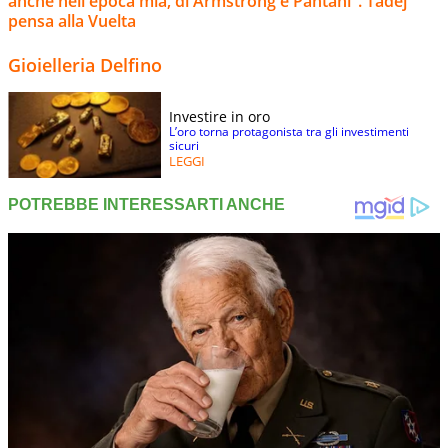
anche nell'epoca mia, di Armstrong e Pantani". Tadej
pensa alla Vuelta
Gioielleria Delfino
Investire in oro
L’oro torna protagonista tra gli investimenti
sicuri
LEGGI