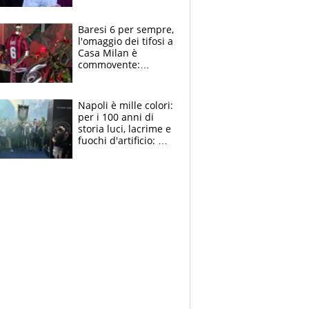
la moglie Maura, i
figli e i suoi cari
circondati
Baresi 6 per sempre,
dall'affetto dei tifosi
l'omaggio dei tifosi a
Casa Milan è
commovente:
maglie, bandiere,
sciarpe, lacrime e
bigliettini
Napoli è mille colori:
per i 100 anni di
storia luci, lacrime e
fuochi d'artificio: De
Laurentiis salta al
coro anti-Juve