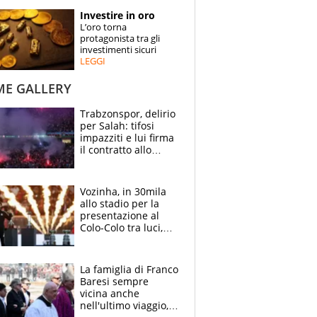
STORIE
Investire in oro
L’oro torna
SPECIALI
protagonista tra gli
investimenti sicuri
LEGGI
ESPERTI
ME GALLERY
CONTATTI
Trabzonspor, delirio
per Salah: tifosi
impazziti e lui firma
il contratto allo
stadio
Vozinha, in 30mila
allo stadio per la
presentazione al
Colo-Colo tra luci,
spettacolo, elicotteri
e paracadutisti
La famiglia di Franco
Baresi sempre
vicina anche
nell'ultimo viaggio,