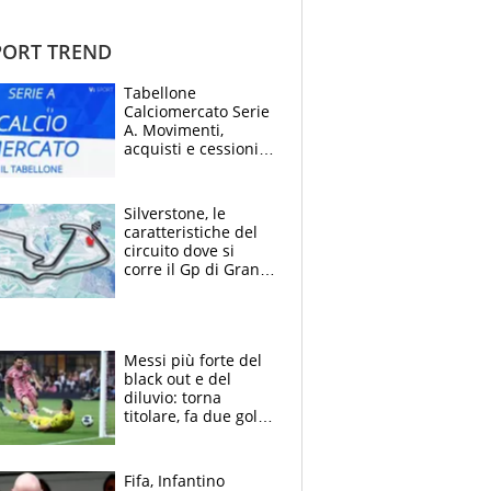
ORT TREND
Tabellone
Calciomercato Serie
A. Movimenti,
acquisti e cessioni:
estate 2026-27
Silverstone, le
caratteristiche del
circuito dove si
corre il Gp di Gran
Bretagna del
Motomondiale
Messi più forte del
black out e del
diluvio: torna
titolare, fa due gol e
un assist e trascina
l'Inter Miami, altro
che ritiro
Fifa, Infantino