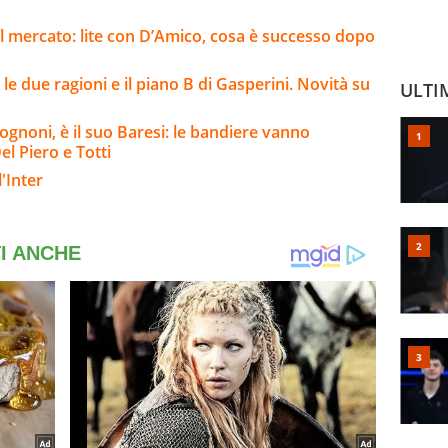
l mercato: lite con D’Amico, cosa è successo dopo
e due ragioni e il piano B di Gasperini. Novità su
ULTI
ognoni, è il suo Baresi: le bandiere vanno
el Piero e Totti
'Inter