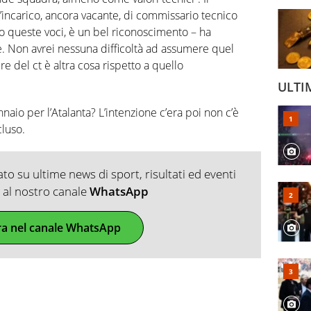
’incarico, ancora vacante, di commissario tecnico
io queste voci, è un bel riconoscimento – ha
te. Non avrei nessuna difficoltà ad assumere quel
e del ct è altra cosa rispetto a quello
ULTI
nnaio per l’Atalanta? L’intenzione c’era poi non c’è
cluso.
o su ultime news di sport, risultati ed eventi
ti al nostro canale
WhatsApp
ra nel canale WhatsApp