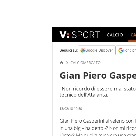
CALCIO
C
Seguici su:
Google Discover
Fonti pr
CALCIOMERCATO
Gian Piero Gasper
"Non ricordo di essere mai stato
tecnico dell'Atalanta.
13/02/18 10:50
Gian Piero Gasperini al veleno con l’
in una big – ha detto -? Non mi ric
L’Inter? Ma quella mica era una gran