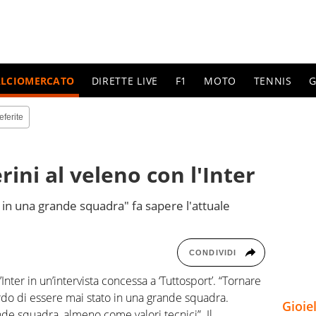
ALCIOMERCATO
DIRETTE LIVE
F1
MOTO
TENNIS
G
eferite
ini al veleno con l'Inter
 in una grande squadra" fa sapere l'attuale
CONDIVIDI
Inter in un’intervista concessa a ‘Tuttosport’. “Tornare
ordo di essere mai stato in una grande squadra.
Gioie
de squadra, almeno come valori tecnici”. Il