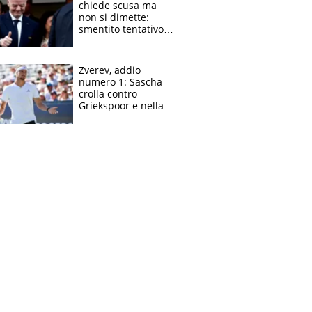
chiede scusa ma
non si dimette:
smentito tentativo di
corruzione al
Marocco
Zverev, addio
numero 1: Sascha
crolla contro
Griekspoor e nella
sfida a due con
Sinner si conferma
terzo. Quanti malori
a Montreal