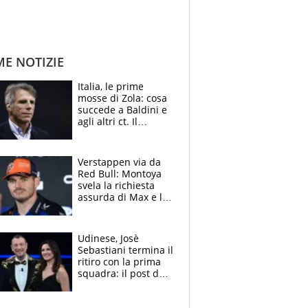
ME NOTIZIE
Italia, le prime
mosse di Zola: cosa
succede a Baldini e
agli altri ct. Il
Borussia tenta un
altro sgarbo agli
azzurri
Verstappen via da
Red Bull: Montoya
svela la richiesta
assurda di Max e lo
avverte: “Sicuro
Mercedes e
McLaren siano
Udinese, Josè
meglio?”
Sebastiani termina il
ritiro con la prima
squadra: il post del
figlio di Amadeus e
Sanremo sullo