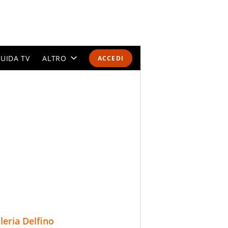
UIDA TV
ALTRO
ACCEDI
CALENDARI E CLASSIFICHE
ALTRI SPORT
MONDIALI 2026
OLIMPIADI
GOSSIP
LIFESTYLE
lleria Delfino