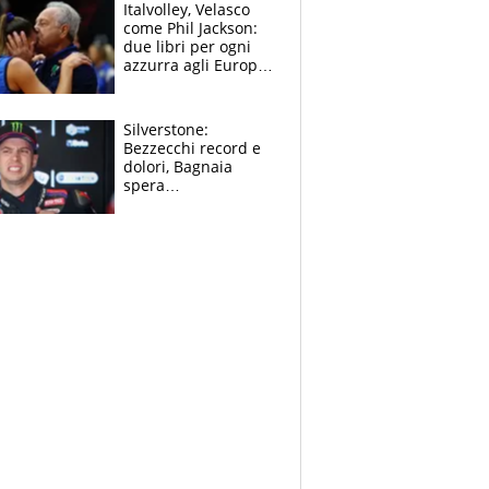
sfondo
Italvolley, Velasco
come Phil Jackson:
due libri per ogni
azzurra agli Europei.
Quello per Sylla è
“geniale”
Silverstone:
Bezzecchi record e
dolori, Bagnaia
spera
nell'antidolorifico,
Marquez si tira fuori
e vota Aprilia