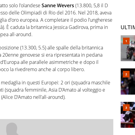
fatto solo l’olandese
Sanne Wevers
(13.800, 5,8 il D
cesso delle Olimpiadi di Rio del 2016. Nel 2018, aveva
aglia d’oro europea. A completare il podio l’ungherese
ULTI
tà). È caduta la britannica Jessica Gadirova, prima in
pea all-around.
osizione (13.300, 5.5) alle spalle della britannica
 20enne genovese si era ripresentata in pedana
d’Europa alle parallele asimmetriche e dopo il
 poco la rivedremo anche al corpo libero.
a medaglia in questi Europei: 2 ori (squadra maschile
enti (squadra femminile, Asia D’Amato al volteggio e
 (Alice D’Amato nell’all-around).