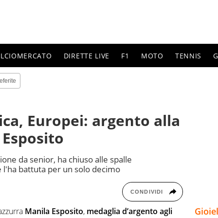
ALCIOMERCATO
DIRETTE LIVE
F1
MOTO
TENNIS
G
eferite
ica, Europei: argento alla
 Esposito
one da senior, ha chiuso alle spalle
 l'ha battuta per un solo decimo
CONDIVIDI
Gioie
azzurra
Manila Esposito
,
medaglia d’argento agli