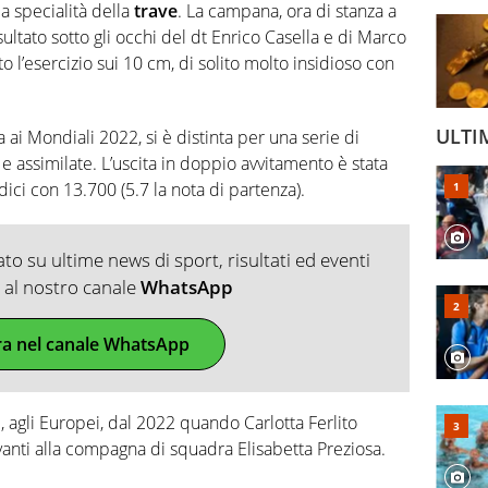
a specialità della
trave
. La campana, ora di stanza a
isultato sotto gli occhi del dt Enrico Casella e di Marco
l’esercizio sui 10 cm, di solito molto insidioso con
ULTI
 ai Mondiali 2022, si è distinta per una serie di
 assimilate. L’uscita in doppio avvitamento è stata
udici con 13.700 (5.7 la nota di partenza).
o su ultime news di sport, risultati ed eventi
ti al nostro canale
WhatsApp
ra nel canale WhatsApp
ve, agli Europei, dal 2022 quando Carlotta Ferlito
anti alla compagna di squadra Elisabetta Preziosa.