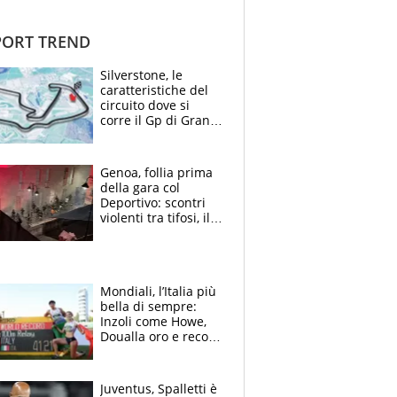
ORT TREND
Silverstone, le
caratteristiche del
circuito dove si
corre il Gp di Gran
Bretagna del
Motomondiale
Genoa, follia prima
della gara col
Deportivo: scontri
violenti tra tifosi, il
video è virale
Mondiali, l’Italia più
bella di sempre:
Inzoli come Howe,
Doualla oro e record
con la staffetta, Di
Fabio dominatrice
Juventus, Spalletti è