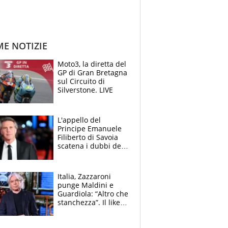
ME NOTIZIE
Moto3, la diretta del
GP di Gran Bretagna
sul Circuito di
Silverstone. LIVE
L'appello del
Principe Emanuele
Filiberto di Savoia
scatena i dubbi dei
tifosi: "E' una
trappola"
Italia, Zazzaroni
punge Maldini e
Guardiola: “Altro che
stanchezza”. Il like
di Mancini e le
polemiche sui social