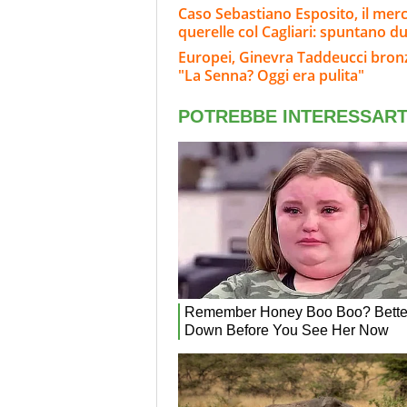
Caso Sebastiano Esposito, il merc
querelle col Cagliari: spuntano du
Europei, Ginevra Taddeucci bronzo
"La Senna? Oggi era pulita"