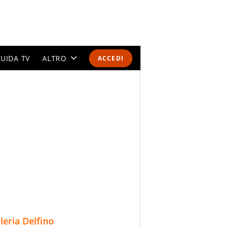
UIDA TV
ALTRO
ACCEDI
CALENDARI E CLASSIFICHE
ALTRI SPORT
MONDIALI 2026
OLIMPIADI
GOSSIP
LIFESTYLE
lleria Delfino