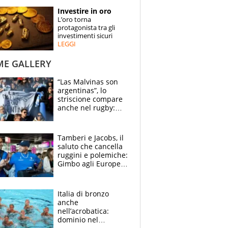
STORIE
Investire in oro
L’oro torna
SPECIALI
protagonista tra gli
investimenti sicuri
LEGGI
ESPERTI
ME GALLERY
CONTATTI
“Las Malvinas son
argentinas”, lo
striscione compare
anche nel rugby:
dopo Messi e
compagni ormai è
un caso
Tamberi e Jacobs, il
saluto che cancella
ruggini e polemiche:
Gimbo agli Europei
cerca un altro
miracolo
Italia di bronzo
anche
nell’acrobatica:
dominio nel