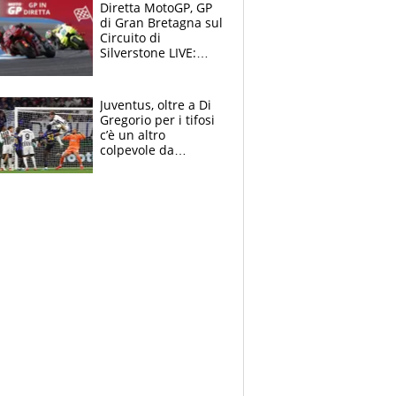
Diretta MotoGP, GP
di Gran Bretagna sul
Circuito di
Silverstone LIVE:
trionfa Fernandez,
podio Aprilia e c'è
un Bezzecchi
Juventus, oltre a Di
stremato
Gregorio per i tifosi
c’è un altro
colpevole da
mandar via