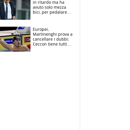
in ritardo ma ha
avuto solo mezza
bici, per pedalare
serve altro: i nodi
cruciali
Europei,
Martinenghi prova a
cancellare i dubbi:
Ceccon tiene tutti
col fiato sospeso.
Pellegrini punta su
Curtis