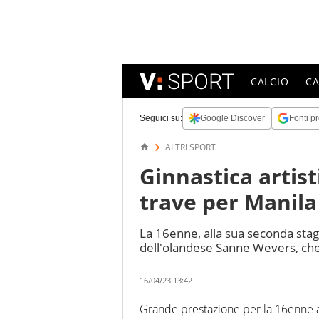
CALCIO
C
Seguici su:
Google Discover
Fonti pr
ALTRI SPORT
Ginnastica artist
trave per Manila
La 16enne, alla sua seconda stagi
dell'olandese Sanne Wevers, che
16/04/23 13:42
Grande prestazione per la 16enne 