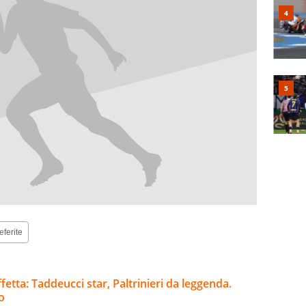
eferite
ffetta: Taddeucci star, Paltrinieri da leggenda.
o