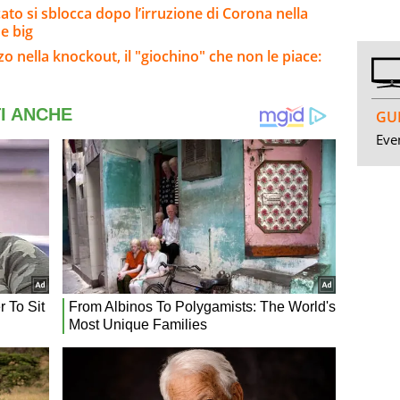
ato si sblocca dopo l’irruzione di Corona nella
e big
 nella knockout, il "giochino" che non le piace:
GUI
Even