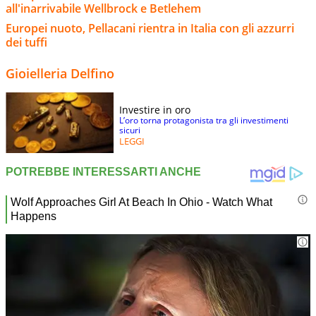
all'inarrivabile Wellbrock e Betlehem
Europei nuoto, Pellacani rientra in Italia con gli azzurri
dei tuffi
Gioielleria Delfino
Investire in oro
L’oro torna protagonista tra gli investimenti
sicuri
LEGGI