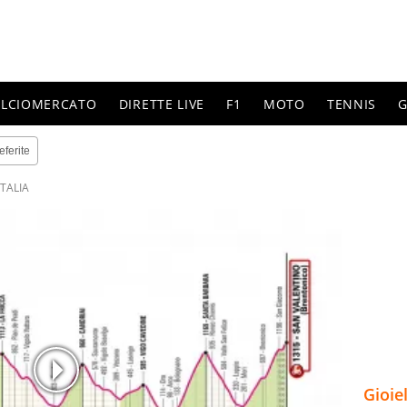
ALCIOMERCATO
DIRETTE LIVE
F1
MOTO
TENNIS
G
eferite
ITALIA
Gioie