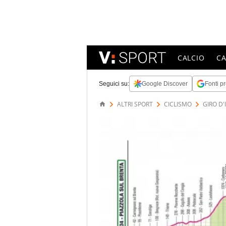
CALCIO
C
Seguici su:
Google Discover
Fonti pr
ALTRI SPORT
CICLISMO
GIRO D'