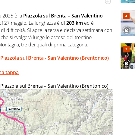
n generale, appassionato di tutto ciò che sia Sport,
lio di sé quando la strada fa largo alle due o alle
a 2025 è la
Piazzola sul Brenta – San Valentino
ì 27 maggio. La lunghezza è di
203 km
ed è
di difficoltà. Si apre la terza e decisiva settimana con
che si svolgerà lungo le ascese del trentino
ntagna, tre dei quali di prima categoria.
Piazzola sul Brenta - San Valentino (Brentonico)
ma tappa
Piazzola sul Brenta – San Valentino (Brentonico)