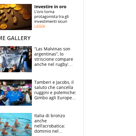
STORIE
Investire in oro
L’oro torna
SPECIALI
protagonista tra gli
investimenti sicuri
LEGGI
ESPERTI
ME GALLERY
CONTATTI
“Las Malvinas son
argentinas”, lo
striscione compare
anche nel rugby:
dopo Messi e
compagni ormai è
un caso
Tamberi e Jacobs, il
saluto che cancella
ruggini e polemiche:
Gimbo agli Europei
cerca un altro
miracolo
Italia di bronzo
anche
nell’acrobatica:
dominio nel