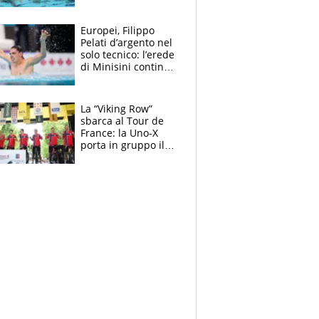
medagliere, ora
tocca a Ceccon, Curti
e compagni
Europei, Filippo
continuare
Pelati d’argento nel
solo tecnico: l’erede
di Minisini continua
a stupire, Los
Angeles è già nel
mirino
La “Viking Row”
sbarca al Tour de
France: la Uno-X
porta in gruppo il
rito della Norvegia
di Haaland e
compagni