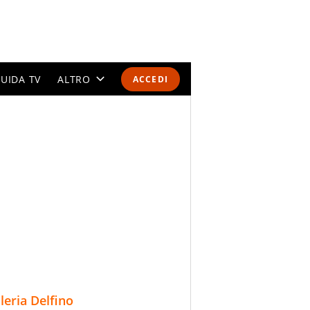
UIDA TV
ALTRO
ACCEDI
CALENDARI E CLASSIFICHE
ALTRI SPORT
MONDIALI 2026
OLIMPIADI
GOSSIP
LIFESTYLE
lleria Delfino