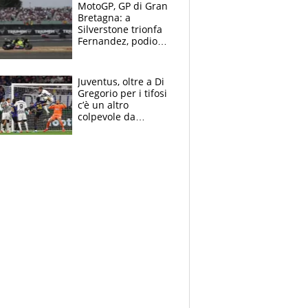
MotoGP, GP di Gran
Bretagna: a
Silverstone trionfa
Fernandez, podio
tutto Aprilia.
Bezzecchi stremato
ed eroico
Juventus, oltre a Di
Gregorio per i tifosi
c’è un altro
colpevole da
mandar via