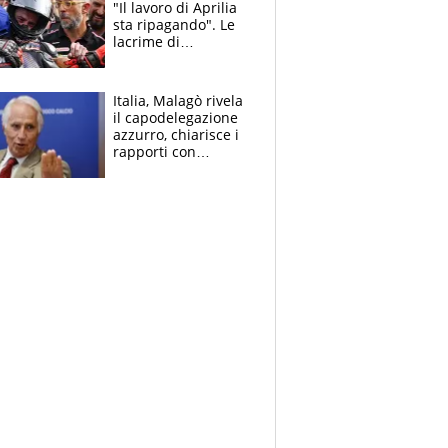
"Il lavoro di Aprilia
sta ripagando". Le
lacrime di
Bezzecchi: "Ho dato
tutto, spero di finire
la gara domani"
Italia, Malagò rivela
il capodelegazione
azzurro, chiarisce i
rapporti con
Mancini e Conte e si
schiera su caso
Infantino