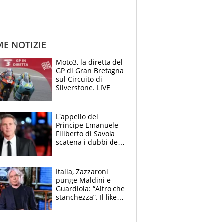
ME NOTIZIE
Moto3, la diretta del
GP di Gran Bretagna
sul Circuito di
Silverstone. LIVE
L'appello del
Principe Emanuele
Filiberto di Savoia
scatena i dubbi dei
tifosi: "E' una
trappola"
Italia, Zazzaroni
punge Maldini e
Guardiola: “Altro che
stanchezza”. Il like
di Mancini e le
polemiche sui social