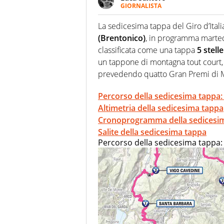
GIORNALISTA
Esperto di Motorsport ma, più i
anche senza il Motor. Dà il meg
La sedicesima tappa del Giro d’Itali
quattro ruote
(Brentonico)
, in programma marted
classificata come una tappa
5 stelle
un tappone di montagna tout court, 
prevedendo quatto Gran Premi di Mo
Percorso della sedicesima tappa: 
Altimetria della sedicesima tappa
Cronoprogramma della sedicesi
Salite della sedicesima tappa
Percorso della sedicesima tappa: 