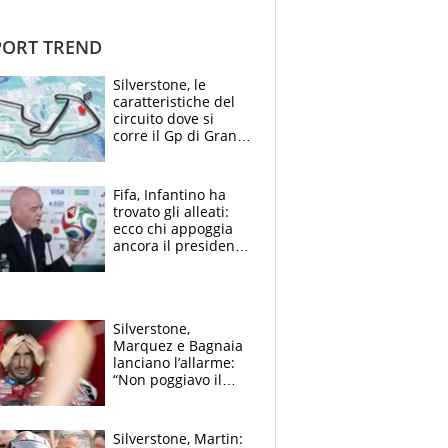
ORT TREND
Silverstone, le
caratteristiche del
circuito dove si
corre il Gp di Gran
Bretagna del
Motomondiale
Fifa, Infantino ha
trovato gli alleati:
ecco chi appoggia
ancora il presidente
che spera di essere
rieletto
Silverstone,
Marquez e Bagnaia
lanciano l’allarme:
“Non poggiavo il
ginocchio, dobbiamo
capire cosa è
successo”
Silverstone, Martin: