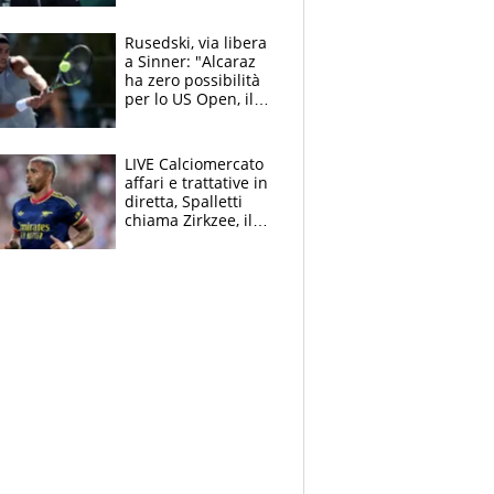
rieletto
Rusedski, via libera
a Sinner: "Alcaraz
ha zero possibilità
per lo US Open, il
2026 forse è gà
finito per lui"
LIVE Calciomercato
affari e trattative in
diretta, Spalletti
chiama Zirkzee, il
Milan valuta il
ritorno di Brahim
Diaz