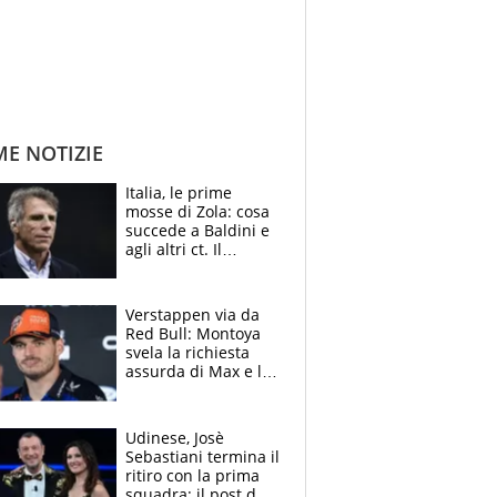
ME NOTIZIE
Italia, le prime
mosse di Zola: cosa
succede a Baldini e
agli altri ct. Il
Borussia tenta un
altro sgarbo agli
azzurri
Verstappen via da
Red Bull: Montoya
svela la richiesta
assurda di Max e lo
avverte: “Sicuro
Mercedes e
McLaren siano
Udinese, Josè
meglio?”
Sebastiani termina il
ritiro con la prima
squadra: il post del