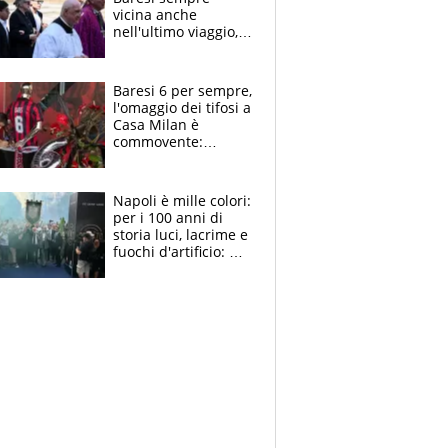
vicina anche
nell'ultimo viaggio,
la moglie Maura, i
figli e i suoi cari
circondati
Baresi 6 per sempre,
dall'affetto dei tifosi
l'omaggio dei tifosi a
Casa Milan è
commovente:
maglie, bandiere,
sciarpe, lacrime e
bigliettini
Napoli è mille colori:
per i 100 anni di
storia luci, lacrime e
fuochi d'artificio: De
Laurentiis salta al
coro anti-Juve