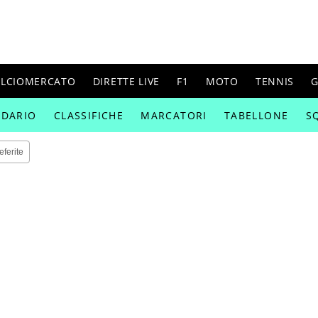
ALCIOMERCATO
DIRETTE LIVE
F1
MOTO
TENNIS
G
NDARIO
CLASSIFICHE
MARCATORI
TABELLONE
S
eferite