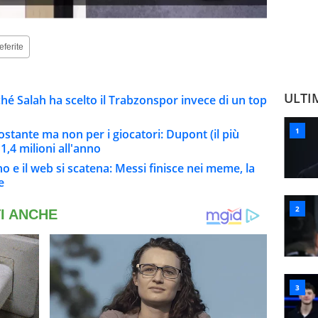
eferite
ULTI
hé Salah ha scelto il Trabzonspor invece di un top
ostante ma non per i giocatori: Dupont (il più
,4 milioni all'anno
no e il web si scatena: Messi finisce nei meme, la
e