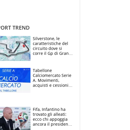
ORT TREND
Silverstone, le
caratteristiche del
circuito dove si
corre il Gp di Gran
Bretagna del
Motomondiale
Tabellone
Calciomercato Serie
A. Movimenti,
acquisti e cessioni:
estate 2026-27
Fifa, Infantino ha
trovato gli alleati:
ecco chi appoggia
ancora il presidente
che spera di essere