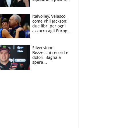
figlio di Amadeus e
Sanremo sullo
sfondo
Italvolley, Velasco
come Phil Jackson:
due libri per ogni
azzurra agli Europei.
Quello per Sylla è
“geniale”
Silverstone:
Bezzecchi record e
dolori, Bagnaia
spera
nell'antidolorifico,
Marquez si tira fuori
e vota Aprilia