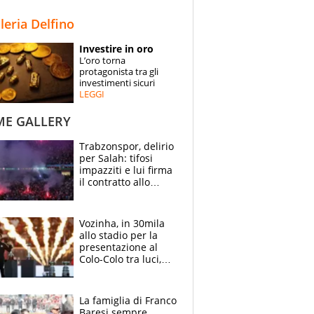
STORIE
lleria Delfino
SPECIALI
Investire in oro
L’oro torna
ESPERTI
protagonista tra gli
investimenti sicuri
LEGGI
CONTATTI
ME GALLERY
Trabzonspor, delirio
per Salah: tifosi
impazziti e lui firma
il contratto allo
stadio
Vozinha, in 30mila
allo stadio per la
presentazione al
Colo-Colo tra luci,
spettacolo, elicotteri
e paracadutisti
La famiglia di Franco
Baresi sempre