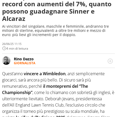
record con aumenti del 7%, quanto
possono guadagnare Sinner e
Alcaraz
Ai vincitori del singolare, maschile e femminile, andranno tre
milioni di sterline, equivalenti a oltre tre milioni e mezzo di
euro: più lievi gli incrementi per il doppio.
26/06/25 11:15
4 min di lettura
Rino Dazzo
GIORNALISTA
Se mai ci fosse modo di traslare il glossario del calcio in
una nicchia di esperti, lui ne farebbe parte. Non si perde
Quest’anno
vincere a Wimbledon
, anzi semplicemente
una svista arbitrale né gli umori social del mondo delle
giocarci, sarà ancora più bello. Di sicuro sarà più
curve
remunerativo, perché
il montepremi del “The
Championship”
, come lo chiamano con sobrietà gli inglesi, è
ulteriormente lievitato. Deborah Jevans, presidentessa
dell’All England Lawn Tennis Club, l’esclusivo circolo che
organizza il torneo più prestigioso su scala mondiale, ha