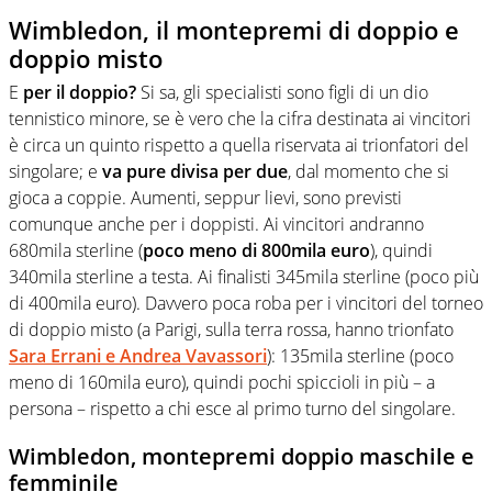
Wimbledon, il montepremi di doppio e
doppio misto
E
per il doppio?
Si sa, gli specialisti sono figli di un dio
tennistico minore, se è vero che la cifra destinata ai vincitori
è circa un quinto rispetto a quella riservata ai trionfatori del
singolare; e
va pure divisa per due
, dal momento che si
gioca a coppie. Aumenti, seppur lievi, sono previsti
comunque anche per i doppisti. Ai vincitori andranno
680mila sterline (
poco meno di 800mila euro
), quindi
340mila sterline a testa. Ai finalisti 345mila sterline (poco più
di 400mila euro). Davvero poca roba per i vincitori del torneo
di doppio misto (a Parigi, sulla terra rossa, hanno trionfato
Sara Errani e Andrea Vavassori
): 135mila sterline (poco
meno di 160mila euro), quindi pochi spiccioli in più – a
persona – rispetto a chi esce al primo turno del singolare.
Wimbledon, montepremi doppio maschile e
femminile