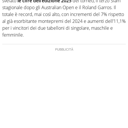
svelato
le cifre dell’edizione 2025
del torneo, il terzo Slam
stagionale dopo gli Australian Open e il Roland Garros. Il
totale è record, mai così alto, con incrementi del 7% rispetto
al già esorbitante montepremi del 2024 e aumenti dell’11,1%
per i vincitori dei due tabelloni di singolare, maschile e
femminile.