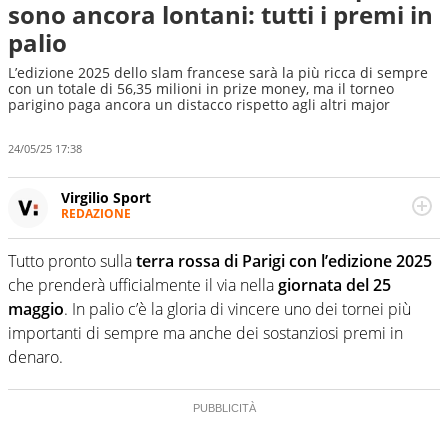
sono ancora lontani: tutti i premi in
palio
L’edizione 2025 dello slam francese sarà la più ricca di sempre
con un totale di 56,35 milioni in prize money, ma il torneo
parigino paga ancora un distacco rispetto agli altri major
24/05/25 17:38
Virgilio Sport
REDAZIONE
Da oltre 20 anni informa in modo obiettivo e
appassionato su tutto il mondo dello sport. Calcio,
Tutto pronto sulla
terra rossa di Parigi con l’edizione 2025
calciomercato, F1, Motomondiale ma anche tennis,
che prenderà ufficialmente il via nella
giornata del 25
volley, basket: su Virgilio Sport i tifosi e gli appassionati
sanno che troveranno sempre copertura completa e
maggio
. In palio c’è la gloria di vincere uno dei tornei più
zero faziosità. La squadra di Virgilio Sport è formata da
importanti di sempre ma anche dei sostanziosi premi in
giornalisti ed esperti di sport abili sia nel gioco di
denaro.
rimessa quando intercettano le notizie e le rilanciano
verso la rete, sia nella costruzione dal basso quando
creano contenuti 100% originali ed esclusivi.