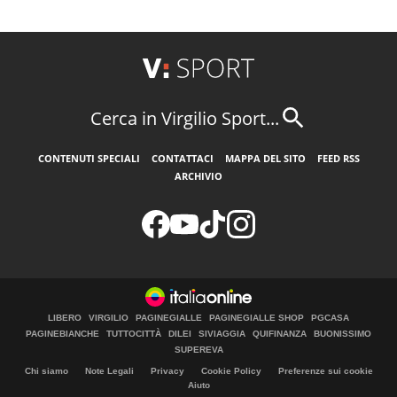
Cerca in Virgilio Sport...
CONTENUTI SPECIALI
CONTATTACI
MAPPA DEL SITO
FEED RSS
ARCHIVIO
LIBERO
VIRGILIO
PAGINEGIALLE
PAGINEGIALLE SHOP
PGCASA
PAGINEBIANCHE
TUTTOCITTÀ
DILEI
SIVIAGGIA
QUIFINANZA
BUONISSIMO
SUPEREVA
Chi siamo
Note Legali
Privacy
Cookie Policy
Preferenze sui cookie
Aiuto