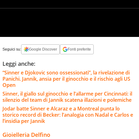
Seguici su:
Google Discover
Fonti preferite
Leggi anche:
“Sinner e Djokovic sono ossessionati”, la rivelazione di
Panichi. Jannik, ansia per il ginocchio e il rischio agli US
Open
Sinner, il giallo sul ginocchio e l’allarme per Cincinnati: il
silenzio del team di Jannik scatena illazioni e polemiche
Jodar batte Sinner e Alcaraz e a Montreal punta lo
storico record di Becker: l’analogia con Nadal e Carlos e
l’insidia per Jannik
Gioielleria Delfino