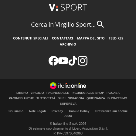
Cerca in Virgilio Sport...
CONTENUTI SPECIALI
CONTATTACI
MAPPA DEL SITO
FEED RSS
ARCHIVIO
LIBERO
VIRGILIO
PAGINEGIALLE
PAGINEGIALLE SHOP
PGCASA
PAGINEBIANCHE
TUTTOCITTÀ
DILEI
SIVIAGGIA
QUIFINANZA
BUONISSIMO
SUPEREVA
Chi siamo
Note Legali
Privacy
Cookie Policy
Preferenze sui cookie
Aiuto
© Italiaonline S.p.A. 2026
Direzione e coordinamento di Libero Acquisition S.á r.l.
P. IVA 03970540963