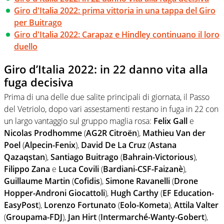
Giro d'Italia 2022: prima vittoria in una tappa del Giro
per Buitrago
Giro d'Italia 2022: Carapaz e Hindley continuano il loro
duello
Giro d’Italia 2022: in 22 danno vita alla
fuga decisiva
Prima di una delle due salite principali di giornata, il Passo
del Vetriolo, dopo vari assestamenti restano in fuga in 22 con
un largo vantaggio sul gruppo maglia rosa:
Felix Gall
e
Nicolas Prodhomme
(
AG2R Citroën
),
Mathieu Van der
Poel
(
Alpecin-Fenix
),
David De La Cruz
(
Astana
Qazaqstan
),
Santiago Buitrago
(
Bahrain-Victorious
),
Filippo Zana
e
Luca Covili
(
Bardiani-CSF-Faizanè
),
Guillaume Martin
(
Cofidis
),
Simone Ravanelli
(
Drone
Hopper-Androni Giocattoli
),
Hugh Carthy
(
EF Education-
EasyPost
),
Lorenzo Fortunato
(
Eolo-Kometa
),
Attila Valter
(
Groupama-FDJ
),
Jan Hirt
(
Intermarché-Wanty-Gobert
),