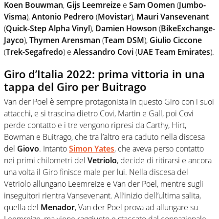
Koen Bouwman
,
Gijs Leemreize
e
Sam Oomen
(
Jumbo-
Visma
),
Antonio Pedrero
(
Movistar
),
Mauri Vansevenant
(
Quick-Step Alpha Vinyl
),
Damien Howson
(
BikeExchange-
Jayco
),
Thymen Arensman
(
Team DSM
),
Giulio Ciccone
(
Trek-Segafredo
) e
Alessandro Covi
(
UAE Team Emirates
).
Giro d’Italia 2022: prima vittoria in una
tappa del Giro per Buitrago
Van der Poel è sempre protagonista in questo Giro con i suoi
attacchi, e si trascina dietro Covi, Martin e Gall, poi Covi
perde contatto e i tre vengono ripresi da Carthy, Hirt,
Bowman e Buitrago, che tra l’altro era caduto nella discesa
del
Giovo
. Intanto
Simon Yates
, che aveva perso contatto
nei primi chilometri del
Vetriolo
, decide di ritirarsi e ancora
una volta il Giro finisce male per lui. Nella discesa del
Vetriolo allungano Leemreize e Van der Poel, mentre sugli
inseguitori rientra Vansevenant. All’inizio dell’ultima salita,
quella del
Menador
, Van der Poel prova ad allungare su
Leemreize, ma viene raggiunto e staccato dal connazionale.