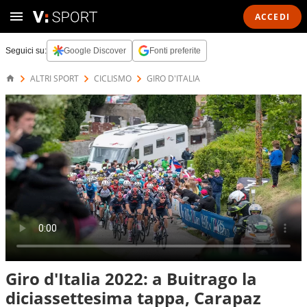
ACCEDI
Seguici su:
Google Discover
Fonti preferite
ALTRI SPORT
CICLISMO
GIRO D'ITALIA
Giro d'Italia 2022: a Buitrago la
diciassettesima tappa, Carapaz