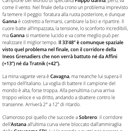
Campione del Mondo di specialità
Filippo Ganna
, però, va
come il vento. Nel finale della crono un problema imprevisto
fa temere il peggio: foratura alla ruota posteriore, e dunque
Ganna
è costretto a fermarsi, cambiare la bici e ripartire. Il
cuore batte all’impazzata, la tensione, lo sconforto incredibili,
ma
Ganna
si mantiene lucido e va come meglio può per
realizzare il miglior tempo.
Il 33’48” è comunque spaziale
visto quel problema nel finale, con il corridore della
Ineos Grenadiers che non verrà battuto né da Affini
(+13”) né da Tratnik (+42”).
La mina vagante vera è
Cavagna
, ma neanche lui supera il
tempo dell’italiano. La voglia di battere il campione del
mondo è alta, forse troppa. Alla penultima curva arriva
troppo veloce e va dritto, andando a sbattere contro le
transenne. Arriverà 2° a 12” di ritardo.
Clamoroso poi quello che succede a
Sobrero
: il corridore
dell’
Astana
all’ultima curva viene bloccato dall’ammiraglia