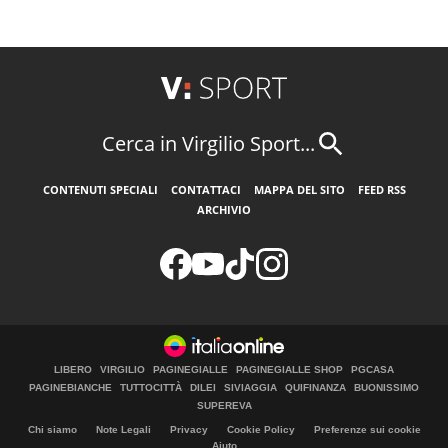
Cerca in Virgilio Sport...
CONTENUTI SPECIALI
CONTATTACI
MAPPA DEL SITO
FEED RSS
ARCHIVIO
LIBERO
VIRGILIO
PAGINEGIALLE
PAGINEGIALLE SHOP
PGCASA
PAGINEBIANCHE
TUTTOCITTÀ
DILEI
SIVIAGGIA
QUIFINANZA
BUONISSIMO
SUPEREVA
Chi siamo
Note Legali
Privacy
Cookie Policy
Preferenze sui cookie
Aiuto