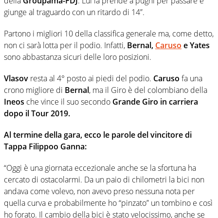
della
Groupama-FDJ
. Lui la prende a pugni per passare e
giunge al traguardo con un ritardo di 14”.
Partono i migliori 10 della classifica generale ma, come detto,
non ci sarà lotta per il podio. Infatti,
Bernal,
Caruso
e Yates
sono abbastanza sicuri delle loro posizioni.
Vlasov
resta al 4° posto ai piedi del podio.
Caruso
fa una
crono migliore di
Bernal
, ma il Giro è del colombiano della
Ineos
che vince il suo secondo
Grande Giro in carriera
dopo il Tour 2019.
Al termine della gara, ecco le parole del vincitore di
Tappa Filippoo Ganna:
“Oggi è una giornata eccezionale anche se la sfortuna ha
cercato di ostacolarmi. Da un paio di chilometri la bici non
andava come volevo, non avevo preso nessuna nota per
quella curva e probabilmente ho “pinzato” un tombino e così
ho forato. Il cambio della bici è stato velocissimo, anche se