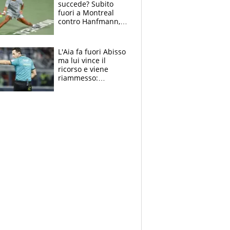
succede? Subito
fuori a Montreal
contro Hanfmann,
per Flavio è tutta
colpa della tosse
L'Aia fa fuori Abisso
ma lui vince il
ricorso e viene
riammesso:
continua momento
nero per gli arbitri