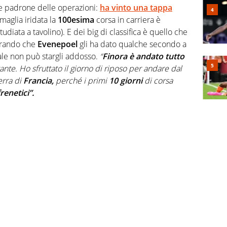
 padrone delle operazioni:
ha vinto una tappa
maglia iridata la
100esima
corsa in carriera è
udiata a tavolino). E dei big di classifica è quello che
erando che
Evenepoel
gli ha dato qualche secondo a
le non può stargli addosso.
“
Finora è andato tutto
nte. Ho sfruttato il giorno di riposo per andare dal
erra di
Francia,
perché i primi
10 giorni
di corsa
frenetici”.