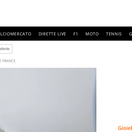
ALCIOMERCATO
DIRETTE LIVE
F1
MOTO
TENNIS
G
eferite
E FRANCE
Gioie