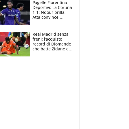
adesso
Pagelle Fiorentina-
Deportivo La Coruña
1-1: Ndour brilla,
Atta convince.
Pongracic rovina
tutto nel finale
Real Madrid senza
freni: l’acquisto
record di Diomande
che batte Zidane e
Ronaldo. Vinicius
rinnova: le cifre