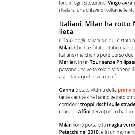
loro in ogni situazione.
Vingo avrà 
rivelarsi una chiave di volta nelle vic
Italiani, Milan ha rotto
lieta
Il
Tour
degli italiani sin qui è stato
Milan.
Che ha sfatato il tabù maled
italiane) ma che ha pure perso due 
Merlier.
In un
Tour senza Philipse
passano una volta sola e sebbene il f
aspettarsi qualcosina in più.
Ganna
è stato vittima della
prima c
tante cadute che hanno gettato om
corridori:
troppi rischi sulle strad
crono di
Affini
(terzo) unico barlum
Milan
vorrà portare la
maglia verd
Petacchi nel 2010,
e in un momento 