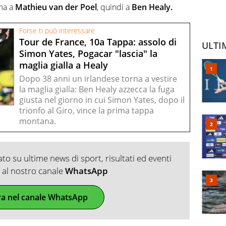
ima a
Mathieu van der Poel
, quindi a
Ben Healy.
Forse ti può interessare
Tour de France, 10a Tappa: assolo di
ULTI
Simon Yates, Pogacar "lascia" la
maglia gialla a Healy
Dopo 38 anni un irlandese torna a vestire
la maglia gialla: Ben Healy azzecca la fuga
giusta nel giorno in cui Simon Yates, dopo il
trionfo al Giro, vince la prima tappa
montana.
o su ultime news di sport, risultati ed eventi
ti al nostro canale
WhatsApp
ra nel canale WhatsApp