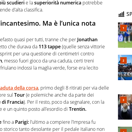
più scudieri
e la
superiorità numerica
potrebbe
ende d’alta classifica.
SP
 l’incantesimo. Ma è l’unica nota
 nefasto quasi per tutti, tranne che per
Jonathan
etto che durava da
113 tappe
(quelle senza vittorie
sprint per una questione di centimetri contro
n
, messo fuori gioco da una caduta, certi treni
riulano indossi la maglia verde, forse era lecito
aduta della corsa
, primo degli 8 ritirati per via delle
bre sul
Tour
(e polemiche anche da parte dei
e di Francia
). Per il resto, poco da segnalare, con la
e e un quinto posto all’esordio di
Trentin.
e
fino a
Parigi:
l’ultimo a compiere l’impresa fu
storico tanto desolante per il pedale italiano non