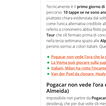
Giornalista (pubblicista) sportiv
chiedergli di boxe, di scherma,
Tecnicamente è il
primo giorno di
percorso:
10 tappe se ne sono an
piuttosto chiara evidenziata dal sol
come l’unica alternativa credibile a
referto a cronometro abbia finito p
Tour
che s’è fermato prima di conc
nella terza settimana spazio alle
Alp
persino sorriso ai colori italiani. Qu
Pogacar non vede l'ora che la 
La Visma può giocare sulla su
Italiani, Milan ha rotto l'incan
Van der Poel da clonare, Healy
Pogacar non vede l’ora 
Almeida)
Impossibile non partire da
Pogacar
desidera), che per due volte s’è mess