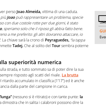
aver perso
Joao Almeida,
vittima di una caduta.
 più
Joao
può rappresentare un problema, specie
rso con due costole rotte per due giorni, è stato
to
, speriamo solo che il riposo gli abbia fatto bene.
GUI
o a me preferito: gli altri dovranno attaccare, io
Even
.
La chiave sarà la crono di
Peyraguedes,
“la tappa
mmette
Tadej.
Che al solito del
Tour
sembra poterne
lla superiorità numerica
lla strada, e tutto sommato sa di poter dire la sua
sempre risposto agli scatti del rivale.
La brutta
l ritardo accumulato in classifica (1’17”) ed è anche
lancia dalla parte del campione in carica.
“lunga”
(nessuno si è ritirato) e con tante punte:
la
dimostra che in salita i calabroni possono dire la