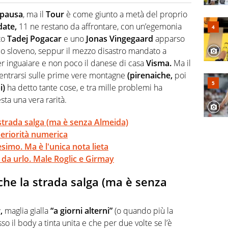
o a tutto campo, è il tuttologo di Virgilio Sport. Provate a
 di volley o di curling: ve ne farà innamorare
 pausa
, ma il
Tour
è come giunto a metà del proprio
date,
11 ne restano da affrontare, con un’egemonia
ito
Tadej Pogacar
e uno
Jonas Vingegaard
apparso
llo sloveno, seppur il mezzo disastro mandato a
er inguaiare e non poco il danese di casa
Visma.
Ma il
entrarsi sulle prime vere montagne
(pirenaiche,
poi
i)
ha detto tante cose, e tra mille problemi ha
esta una vera rarità.
strada salga (ma è senza Almeida)
periorità numerica
tesimo. Ma è l'unica nota lieta
 da urlo. Male Roglic e Girmay
che la strada salga (ma è senza
,
maglia gialla
“a giorni alterni”
(o quando più la
o il body a tinta unita e che per due volte se l’è