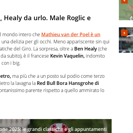
, Healy da urlo. Male Roglic e
al mondo intero che
Mathieu van der Poel è un
è una delizia per gli occhi. Meno appariscente sin qui
tiche del Giro. La sorpresa, oltre a
Ben Healy
(che
da subito), è il francese
Kevin Vaquelin,
indomito
 con i big.
etro,
ma più che a un posto sul podio come terzo
tro la lavagna la
Red Bull Bora Hansgrohe di
ontanissimo parente rispetto a quello ammirato lo
gione 2025: le grandi classiche e gli appuntamenti