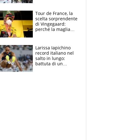
rito della Norvegia
di Haaland e
compagni
Tour de France, la
scelta sorprendente
di Vingegaard:
perché la maglia
gialla indossa la
mascherina, il
rischio da evitare
Larissa Iapichino
record italiano nel
salto in lungo:
battuta di un
centimetro mamma
Fiona May