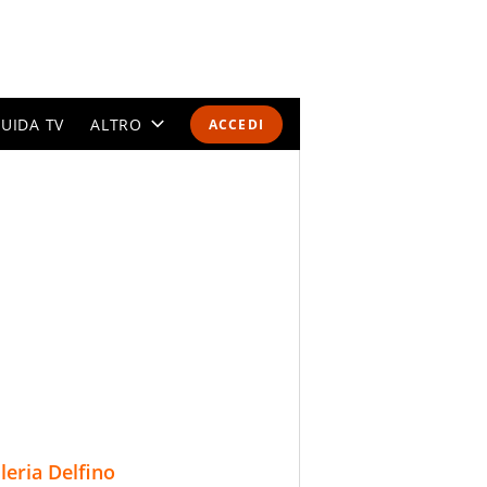
UIDA TV
ALTRO
ACCEDI
CALENDARI E CLASSIFICHE
ALTRI SPORT
MONDIALI 2026
OLIMPIADI
GOSSIP
LIFESTYLE
lleria Delfino