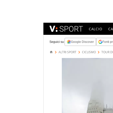
CALCIO
C
Seguici su:
Google Discover
Fonti pr
ALTRI SPORT
CICLISMO
TOUR D