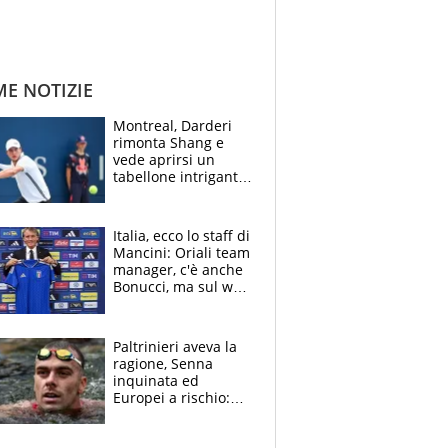
ME NOTIZIE
Montreal, Darderi
rimonta Shang e
vede aprirsi un
tabellone intrigante:
"Penso solo a
Borges, ma sono
felice del mio livello"
Italia, ecco lo staff di
Mancini: Oriali team
manager, c'è anche
Bonucci, ma sul web
infuria la polemica
Paltrinieri aveva la
ragione, Senna
inquinata ed
Europei a rischio:
allenamenti fermi,
cosa succede