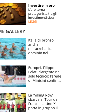
STORIE
Investire in oro
L’oro torna
SPECIALI
protagonista tra gli
investimenti sicuri
LEGGI
ESPERTI
ME GALLERY
CONTATTI
Italia di bronzo
anche
nell’acrobatica:
dominio nel
medagliere, ora
tocca a Ceccon, Curti
e compagni
Europei, Filippo
continuare
Pelati d’argento nel
solo tecnico: l’erede
di Minisini continua
a stupire, Los
Angeles è già nel
mirino
La “Viking Row”
sbarca al Tour de
France: la Uno-X
porta in gruppo il