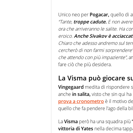
Unico neo per
Pogacar,
quello di 
“Tante,
troppe cadute.
E non avere
ora che arriveranno le salite. Ha co
eroico.
Anche Sivakov è acciacca
Chiaro che adesso andremo sul terren
cercherò di non farmi sorprendere”
che attendo con più impaziente”,
a
fare ciò che più desidera.
La Visma può giocare su
Vingegaard
medita di rispondere su
anche
in salita,
visto che sin qui ha 
prova a cronometro
è il motivo de
quello che fa pendere l’ago della bi
La
Visma
però ha una squadra più
vittoria di Yates
nella decima tappa 