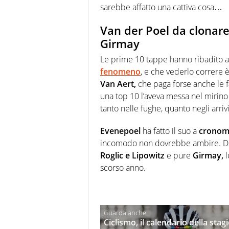
sarebbe affatto una cattiva cosa…
Van der Poel da clonare
Girmay
Le prime 10 tappe hanno ribadito 
fenomeno
, e che vederlo correre 
Van Aert,
che paga forse anche le fa
una top 10 l’aveva messa nel mirino 
tanto nelle fughe, quanto negli arrivi
Evenepoel
ha fatto il suo a
cronom
incomodo non dovrebbe ambire. Die
Roglic e Lipowitz
e pure
Girmay,
l
scorso anno.
Ciclismo, il calendario della sta