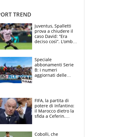
ORT TREND
Juventus, Spalletti
prova a chiudere il
caso David: “Era
deciso così”. L’ombra
di Zirkzee e la
sentenza dei tifosi
Speciale
abbonamenti Serie
B: i numeri
aggiornati delle
venti squadre
cadette
FIFA, la partita di
potere di Infantino:
il Marocco dietro la
sfida a Ceferin.
Scontro sul
Mondiale a 64
squadre, l’ira di Figo
Cobolli, che