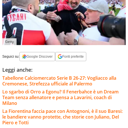
Getty
Seguici su:
Google Discover
Fonti preferite
Leggi anche:
Tabellone Calciomercato Serie B 26-27: Vogliacco alla
Cremonese, Strefezza ufficiale al Palermo
Lo sgarbo di Orro a Egonu? Il Fenerbahce è un Dream
Team senza allenatore e pensa a Lavarini, coach di
Milano
La Fiorentina faccia pace con Antognoni, è il suo Baresi:
le bandiere vanno protette, che storie con Juliano, Del
Piero e Totti