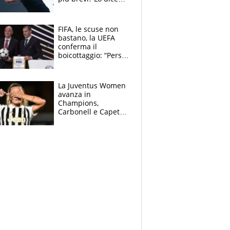
solo perché sta
invecchiando..."
FIFA, le scuse non
bastano, la UEFA
conferma il
boicottaggio: “Persa
la fiducia in
Infantino”. La
rivelazione sulla
La Juventus Women
Superlega
avanza in
Champions,
Carbonell e Capeta
stendono il
Torreense