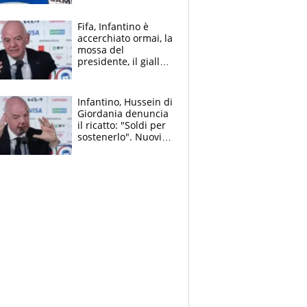
cadette
Fifa, Infantino è
accerchiato ormai, la
mossa del
presidente, il giallo
dimissioni e la verità
sulla telefonata a
Trump
Infantino, Hussein di
Giordania denuncia
il ricatto: "Soldi per
sostenerlo". Nuovi
guai per il boss
della FIFA