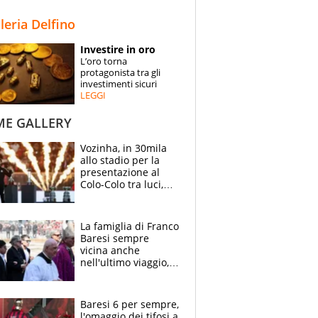
STORIE
lleria Delfino
SPECIALI
Investire in oro
L’oro torna
ESPERTI
protagonista tra gli
investimenti sicuri
LEGGI
CONTATTI
ME GALLERY
Vozinha, in 30mila
allo stadio per la
presentazione al
Colo-Colo tra luci,
spettacolo, elicotteri
e paracadutisti
La famiglia di Franco
Baresi sempre
vicina anche
nell'ultimo viaggio,
la moglie Maura, i
figli e i suoi cari
circondati
Baresi 6 per sempre,
dall'affetto dei tifosi
l'omaggio dei tifosi a