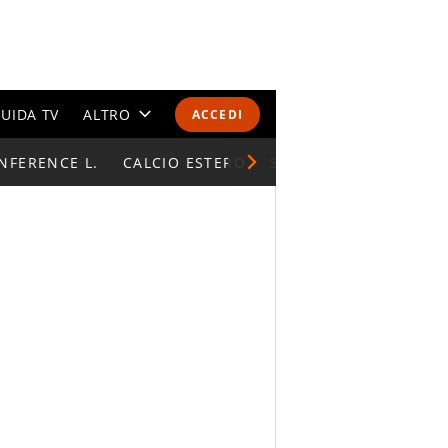
UIDA TV
ALTRO
ACCEDI
NFERENCE L.
CALENDARI E CLASSIFICHE
CALCIO ESTERO
SUPERCOPPA ITALIAN
ALTRI SPORT
MONDIALI 2026
OLIMPIADI
GOSSIP
LIFESTYLE