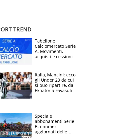
ORT TREND
Tabellone
Calciomercato Serie
A. Movimenti,
acquisti e cessioni:
estate 2026-27
Italia, Mancini: ecco
gli Under 23 da cui
si può ripartire, da
Ekhator a Favasuli
Speciale
abbonamenti Serie
B: i numeri
aggiornati delle
venti squadre