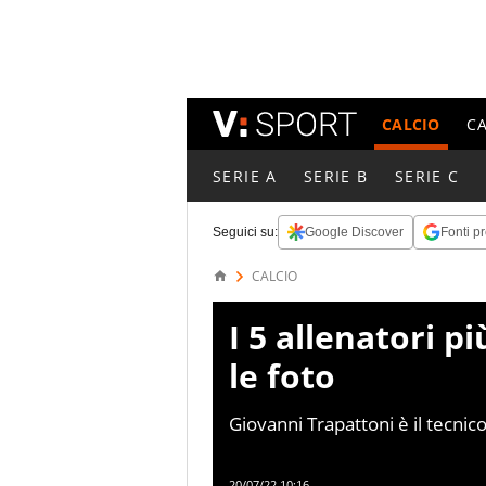
CALCIO
C
SERIE A
SERIE B
SERIE C
Seguici su:
Google Discover
Fonti pr
CALCIO
I 5 allenatori pi
le foto
Giovanni Trapattoni è il tecnico 
20/07/22 10:16