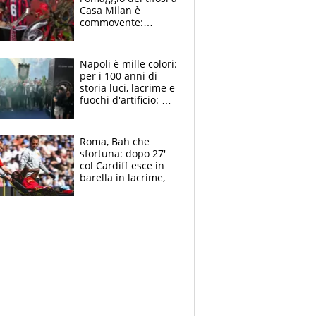
Casa Milan è
commovente:
maglie, bandiere,
sciarpe, lacrime e
bigliettini
Napoli è mille colori:
per i 100 anni di
storia luci, lacrime e
fuochi d'artificio: De
Laurentiis salta al
coro anti-Juve
Roma, Bah che
sfortuna: dopo 27'
col Cardiff esce in
barella in lacrime,
Dybala rigore da
schiaffi, i giallorossi
prendono 3 gol in
45'