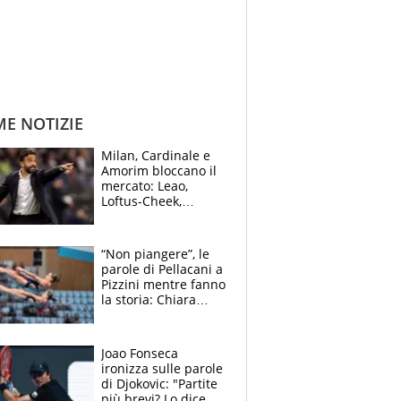
ME NOTIZIE
Milan, Cardinale e
Amorim bloccano il
mercato: Leao,
Loftus-Cheek,
Estupinian e
Gimenez in bilico,
Soulè e Osorio nel
“Non piangere”, le
mirino
parole di Pellacani a
Pizzini mentre fanno
la storia: Chiara
batte anche il
record di Ceccon
Joao Fonseca
ironizza sulle parole
di Djokovic: "Partite
più brevi? Lo dice