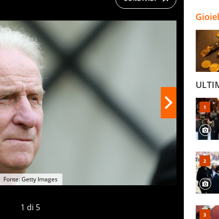
Gioie
ULTI
Fonte: Getty Images
1
di
5