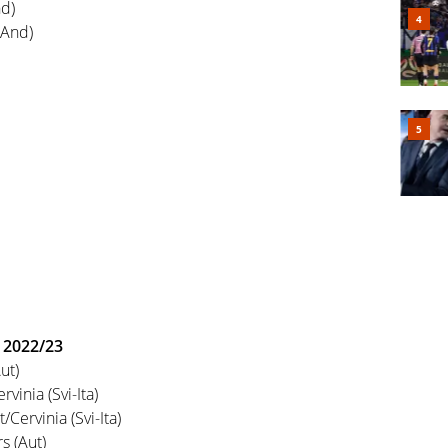
nd)
(And)
2022/23
ut)
inia (Svi-Ita)
ervinia (Svi-Ita)
s (Aut)