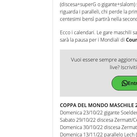
(discesa+superG o gigante+slalom) s
riguarda i paralleli, chi perde la 
centesimi bensì partirà nella secon
Ecco i calendari. Le gare maschili s
sarà la pausa per i Mondiali di
Cour
Vuoi essere sempre aggiornat
live? Iscrivi
Ent
COPPA DEL MONDO MASCHILE 2
Domenica 23/10/22 gigante Soelden
Sabato 29/10/22 discesa Zermatt/Cerv
Domenica 30/10/22 discesa Zermatt/C
Domenica 13/11/22 parallelo Lech (