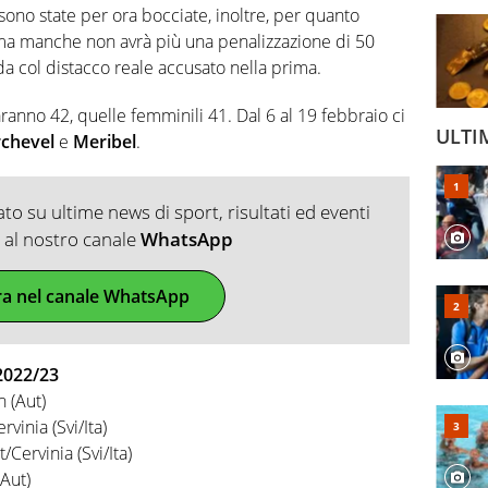
ono state per ora bocciate, inoltre, per quanto
prima manche non avrà più una penalizzazione di 50
da col distacco reale accusato nella prima.
aranno 42, quelle femminili 41. Dal 6 al 19 febbraio ci
ULTI
chevel
e
Meribel
.
o su ultime news di sport, risultati ed eventi
ti al nostro canale
WhatsApp
ra nel canale WhatsApp
022/23
 (Aut)
inia (Svi/Ita)
ervinia (Svi/Ita)
Aut)