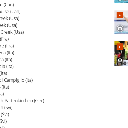
e (Can)
uise (Can)
eek (Usa)
eek (Usa)
Creek (Usa)
(Fra)
e (Fra)
a (Ita)
 (Ita)
a (Ita)
Ita)
 Campiglio (Ita)
(Ita)
a)
h-Partenkirchen (Ger)
 (Svi)
(Svi)
Svi)
vi)