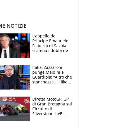
ME NOTIZIE
L'appello del
Principe Emanuele
Filiberto di Savoia
scatena i dubbi dei
tifosi: "E' una
trappola"
Italia, Zazzaroni
punge Maldini e
Guardiola: “Altro che
stanchezza”. Il like
di Mancini e le
polemiche sui social
Diretta MotoGP, GP
di Gran Bretagna sul
Circuito di
Silverstone LIVE:
Fernandez prova a
fare il vuoto,