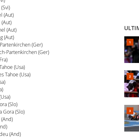
(Svi)
l (Aut)
 (Aut)
ULTI
el (Aut)
g (Aut)
Partenkirchen (Ger)
h-Partenkirchen (Ger)
Fra)
Tahoe (Usa)
s Tahoe (Usa)
sa)
a)
(Usa)
ra (Slo)
 Gora (Slo)
 (And)
And)
ldeu (And)