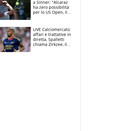
a Sinner: "Alcaraz
ha zero possibilità
per lo US Open, il
2026 forse è gà
finito per lui"
LIVE Calciomercato
affari e trattative in
diretta, Spalletti
chiama Zirkzee, il
Milan valuta il
ritorno di Brahim
Diaz