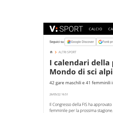
CALCIO
C
Seguici su:
Google Discover
Fonti pr
ALTRI SPORT
I calendari dell
Mondo di sci alp
42 gare maschili e 41 femminili
26/05/22 16:51
Il Congresso della FIS ha approvat
femminile per la prossima stagione.