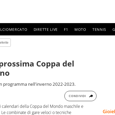
ALCIOMERCATO
DIRETTE LIVE
F1
MOTO
TENNIS
G
eferite
a prossima Coppa del
ino
 in programma nell'inverno 2022-2023.
CONDIVIDI
o i calendari della Coppa del Mondo maschile e
Gioie
 Le combinate di gare veloci o tecniche