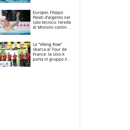
medagliere, ora
tocca a Ceccon, Curti
e compagni
Europei, Filippo
continuare
Pelati d’argento nel
solo tecnico: l’erede
di Minisini continua
a stupire, Los
Angeles è già nel
mirino
La “Viking Row”
sbarca al Tour de
France: la Uno-X
porta in gruppo il
rito della Norvegia
di Haaland e
compagni