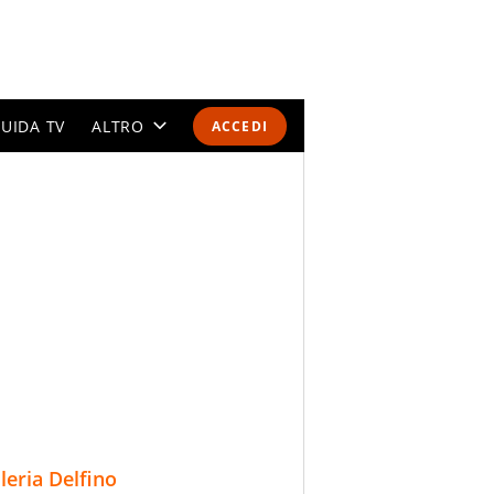
UIDA TV
ALTRO
ACCEDI
CALENDARI E CLASSIFICHE
ALTRI SPORT
MONDIALI 2026
OLIMPIADI
GOSSIP
LIFESTYLE
lleria Delfino