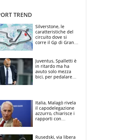
ORT TREND
Silverstone, le
caratteristiche del
circuito dove si
corre il Gp di Gran
Bretagna del
Motomondiale
Juventus, Spalletti è
in ritardo ma ha
avuto solo mezza
bici, per pedalare
serve altro: i nodi
cruciali
Italia, Malagò rivela
il capodelegazione
azzurro, chiarisce i
rapporti con
Mancini e Conte e si
schiera su caso
Infantino
Rusedski, via libera