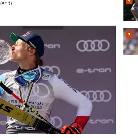
(And)