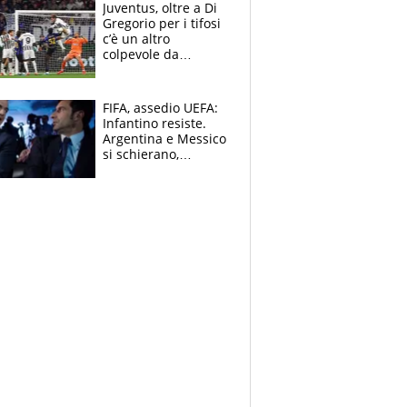
Bezzecchi alle spalle
Juventus, oltre a Di
Gregorio per i tifosi
c’è un altro
colpevole da
mandar via
FIFA, assedio UEFA:
Infantino resiste.
Argentina e Messico
si schierano,
CONCACAF spaccata