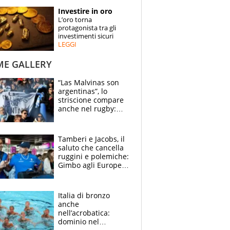
STORIE
Investire in oro
L’oro torna
SPECIALI
protagonista tra gli
investimenti sicuri
LEGGI
ESPERTI
ME GALLERY
CONTATTI
“Las Malvinas son
argentinas”, lo
striscione compare
anche nel rugby:
dopo Messi e
compagni ormai è
un caso
Tamberi e Jacobs, il
saluto che cancella
ruggini e polemiche:
Gimbo agli Europei
cerca un altro
miracolo
Italia di bronzo
anche
nell’acrobatica:
dominio nel