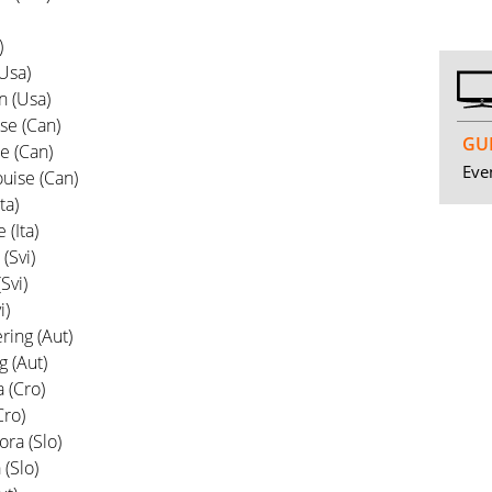
)
Usa)
n (Usa)
se (Can)
GUI
e (Can)
Even
uise (Can)
ta)
(Ita)
(Svi)
Svi)
i)
ing (Aut)
 (Aut)
 (Cro)
Cro)
ra (Slo)
(Slo)