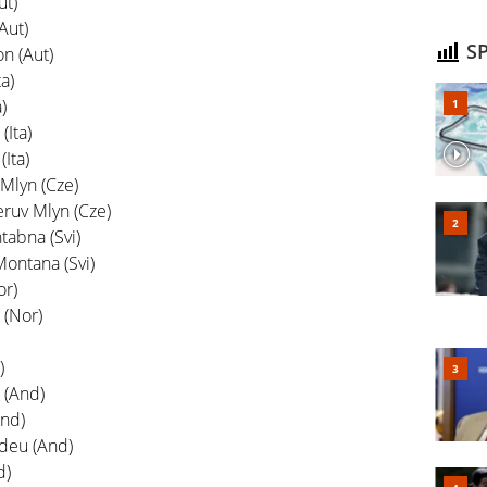
ut)
Aut)
SP
n (Aut)
a)
)
Ita)
Ita)
Mlyn (Cze)
ruv Mlyn (Cze)
abna (Svi)
ontana (Svi)
or)
 (Nor)
)
 (And)
And)
ldeu (And)
d)