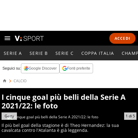
ACCEDI
SERIE A
SERIE B
SERIE C
COPPA ITALIA
CHAMP
Seguici su:
Google Discover
Fonti preferite
CALCIO
I cinque goal più belli della Serie A
2021/22: le foto
Getty
1
di
5
Il più bel goal della stagione è di Theo Hernandez: la sua
cavalcata contro l'Atalanta è già leggenda.