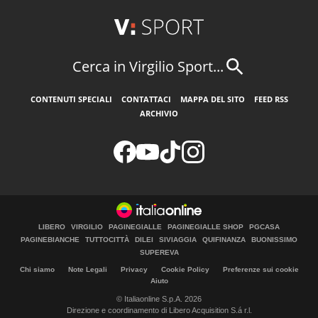
Cerca in Virgilio Sport...
CONTENUTI SPECIALI
CONTATTACI
MAPPA DEL SITO
FEED RSS
ARCHIVIO
LIBERO
VIRGILIO
PAGINEGIALLE
PAGINEGIALLE SHOP
PGCASA
PAGINEBIANCHE
TUTTOCITTÀ
DILEI
SIVIAGGIA
QUIFINANZA
BUONISSIMO
SUPEREVA
Chi siamo
Note Legali
Privacy
Cookie Policy
Preferenze sui cookie
Aiuto
© Italiaonline S.p.A. 2026
Direzione e coordinamento di Libero Acquisition S.á r.l.