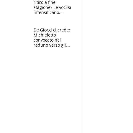
ritiro a fine
stagione? Le voci si
intensificano.
Pogacar, niente
Sanremo nel 2027:
vuole la Roubaix
De Giorgi ci crede:
Michieletto
convocato nel
raduno verso gli
Europei. A sorpresa
torna Rychlicki