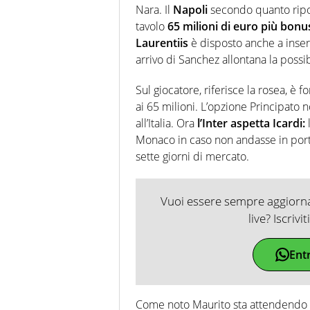
Nara. Il
Napoli
secondo quanto ripor
tavolo
65 milioni di euro più bonu
Laurentiis
è disposto anche a inser
arrivo di Sanchez allontana la possib
Sul giocatore, riferisce la rosea, è f
ai 65 milioni. L’opzione Principato 
all’Italia. Ora
l’Inter aspetta Icardi:
l
Monaco in caso non andasse in porto 
sette giorni di mercato.
Vuoi essere sempre aggiornat
live? Iscrivi
Ent
Come noto Maurito sta attendendo se