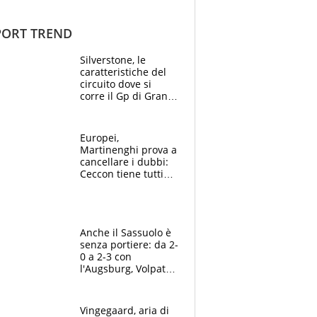
ORT TREND
Silverstone, le
caratteristiche del
circuito dove si
corre il Gp di Gran
Bretagna del
Motomondiale
Europei,
Martinenghi prova a
cancellare i dubbi:
Ceccon tiene tutti
col fiato sospeso.
Pellegrini punta su
Curtis
Anche il Sassuolo è
senza portiere: da 2-
0 a 2-3 con
l'Augsburg, Volpato
non basta, che
errori di Muric
Vingegaard, aria di