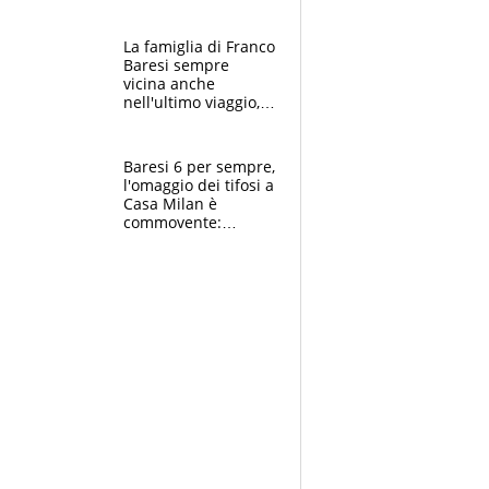
spettacolo, elicotteri
e paracadutisti
La famiglia di Franco
Baresi sempre
vicina anche
nell'ultimo viaggio,
la moglie Maura, i
figli e i suoi cari
circondati
Baresi 6 per sempre,
dall'affetto dei tifosi
l'omaggio dei tifosi a
Casa Milan è
commovente:
maglie, bandiere,
sciarpe, lacrime e
bigliettini