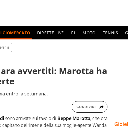
ALCIOMERCATO
DIRETTE LIVE
F1
MOTO
TENNIS
G
eferite
ara avvertiti: Marotta ha
erte
pia entro la settimana.
CONDIVIDI
rdi
sono arrivate sul tavolo di
Beppe Marotta
, che ora
Gioie
ex capitano dell’Inter e della sua moglie-agente Wanda