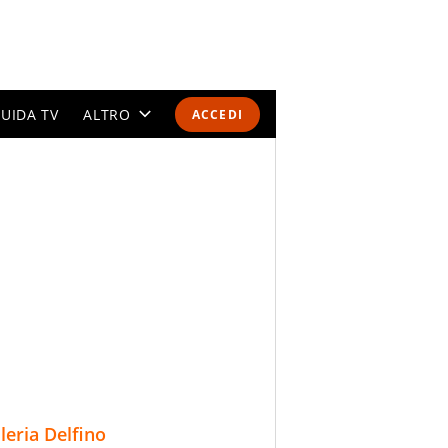
UIDA TV
ALTRO
ACCEDI
CALENDARI E CLASSIFICHE
ALTRI SPORT
MONDIALI 2026
OLIMPIADI
GOSSIP
LIFESTYLE
lleria Delfino