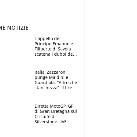
ME NOTIZIE
L'appello del
Principe Emanuele
Filiberto di Savoia
scatena i dubbi dei
tifosi: "E' una
trappola"
Italia, Zazzaroni
punge Maldini e
Guardiola: “Altro che
stanchezza”. Il like
di Mancini e le
polemiche sui social
Diretta MotoGP, GP
di Gran Bretagna sul
Circuito di
Silverstone LIVE:
Fernandez prova a
fare il vuoto,