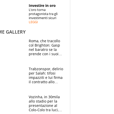
STORIE
Investire in oro
L’oro torna
SPECIALI
protagonista tra gli
investimenti sicuri
LEGGI
ESPERTI
ME GALLERY
CONTATTI
Roma, che tracollo
col Brighton: Gasp
nel baratro se la
prende con i suoi
cambiando tutti
Trabzonspor, delirio
per Salah: tifosi
impazziti e lui firma
il contratto allo
stadio
Vozinha, in 30mila
allo stadio per la
presentazione al
Colo-Colo tra luci,