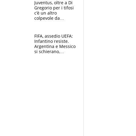
Bezzecchi alle spalle
Juventus, oltre a Di
Gregorio per i tifosi
c’è un altro
colpevole da
mandar via
FIFA, assedio UEFA:
Infantino resiste.
Argentina e Messico
si schierano,
CONCACAF spaccata