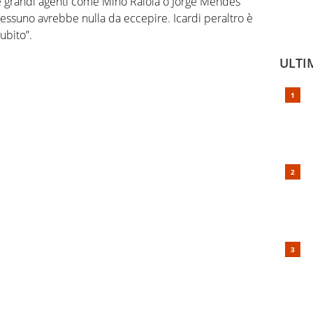
e grandi agenti come Mino Raiola o Jorge Mendes
essuno avrebbe nulla da eccepire. Icardi peraltro è
ubito”.
ULTI