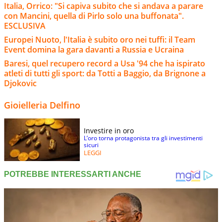
Italia, Orrico: "Si capiva subito che si andava a parare
con Mancini, quella di Pirlo solo una buffonata".
ESCLUSIVA
Europei Nuoto, l'Italia è subito oro nei tuffi: il Team
Event domina la gara davanti a Russia e Ucraina
Baresi, quel recupero record a Usa '94 che ha ispirato
atleti di tutti gli sport: da Totti a Baggio, da Brignone a
Djokovic
Gioielleria Delfino
Investire in oro
L’oro torna protagonista tra gli investimenti
sicuri
LEGGI