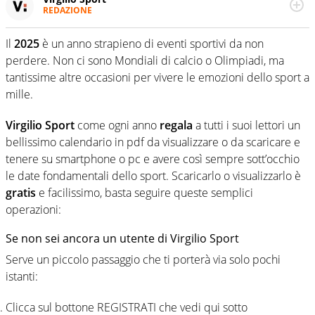
REDAZIONE
Da oltre 20 anni informa in modo obiettivo e
appassionato su tutto il mondo dello sport. Calcio,
Il
2025
è un anno strapieno di eventi sportivi da non
calciomercato, F1, Motomondiale ma anche tennis,
perdere. Non ci sono Mondiali di calcio o Olimpiadi, ma
volley, basket: su Virgilio Sport i tifosi e gli appassionati
sanno che troveranno sempre copertura completa e
tantissime altre occasioni per vivere le emozioni dello sport a
zero faziosità. La squadra di Virgilio Sport è formata da
mille.
giornalisti ed esperti di sport abili sia nel gioco di
rimessa quando intercettano le notizie e le rilanciano
Virgilio Sport
come ogni anno
regala
a tutti i suoi lettori un
verso la rete, sia nella costruzione dal basso quando
bellissimo calendario in pdf da visualizzare o da scaricare e
creano contenuti 100% originali ed esclusivi.
tenere su smartphone o pc e avere così sempre sott’occhio
le date fondamentali dello sport. Scaricarlo o visualizzarlo è
gratis
e facilissimo, basta seguire queste semplici
operazioni:
Se non sei ancora un utente di Virgilio Sport
Serve un piccolo passaggio che ti porterà via solo pochi
istanti:
Clicca sul bottone REGISTRATI che vedi qui sotto