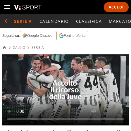
ACCEDI
SERIE A
CALENDARIO
CLASSIFICA
MARCATO
Seguici su:
Google Discover
Fonti preferite
CALCIO
SERIE A