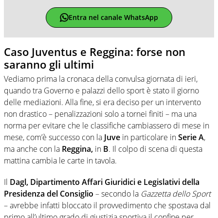
Entra nel canale WhatsApp
Caso Juventus e Reggina: forse non
saranno gli ultimi
Vediamo prima la cronaca della convulsa giornata di ieri,
quando tra Governo e palazzi dello sport è stato il giorno
delle mediazioni.
Alla fine, si era deciso per un intervento
non drastico – penalizzazioni solo a tornei finiti – ma una
norma per evitare che le classifiche cambiassero di mese in
mese, com’è successo con la
Juve
in particolare in
Serie A
,
ma anche con
la
Reggina
,
in
B
. Il colpo di scena di questa
mattina cambia le carte in tavola.
Il
Dagl, Dipartimento Affari Giuridici e Legislativi della
Presidenza del Consiglio
– secondo la
Gazzetta dello Sport
– avrebbe infatti bloccato il provvedimento che spostava dal
primo all’ultimo grado di giustizia sportiva il confine per