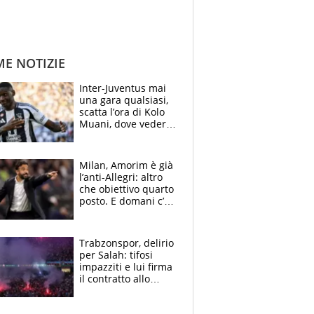
ME NOTIZIE
Inter-Juventus mai
una gara qualsiasi,
scatta l’ora di Kolo
Muani, dove vederla
in tv e le formazioni
Milan, Amorim è già
l’anti-Allegri: altro
che obiettivo quarto
posto. E domani c’è
il Chelsea, dove
vederla in tv
Trabzonspor, delirio
per Salah: tifosi
impazziti e lui firma
il contratto allo
stadio