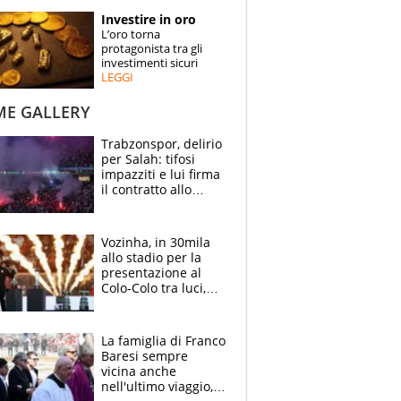
STORIE
Investire in oro
L’oro torna
SPECIALI
protagonista tra gli
investimenti sicuri
LEGGI
ESPERTI
ME GALLERY
CONTATTI
Trabzonspor, delirio
per Salah: tifosi
impazziti e lui firma
il contratto allo
stadio
Vozinha, in 30mila
allo stadio per la
presentazione al
Colo-Colo tra luci,
spettacolo, elicotteri
e paracadutisti
La famiglia di Franco
Baresi sempre
vicina anche
nell'ultimo viaggio,