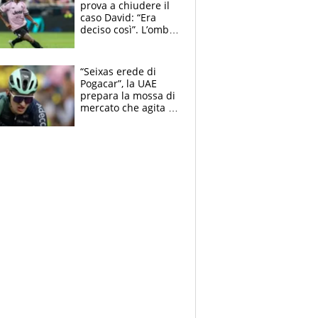
prova a chiudere il
caso David: “Era
deciso così”. L’ombra
di Zirkzee e la
sentenza dei tifosi
“Seixas erede di
Pogacar”, la UAE
prepara la mossa di
mercato che agita la
Francia. Ciccone,
che beffa alla Vuelta
a Burgos