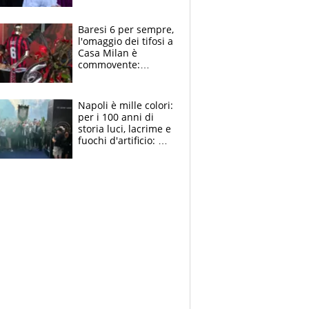
la moglie Maura, i
figli e i suoi cari
circondati
Baresi 6 per sempre,
dall'affetto dei tifosi
l'omaggio dei tifosi a
Casa Milan è
commovente:
maglie, bandiere,
sciarpe, lacrime e
bigliettini
Napoli è mille colori:
per i 100 anni di
storia luci, lacrime e
fuochi d'artificio: De
Laurentiis salta al
coro anti-Juve