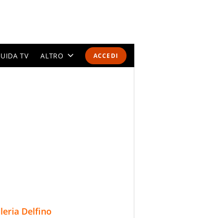
UIDA TV
ALTRO
ACCEDI
CALENDARI E CLASSIFICHE
ALTRI SPORT
MONDIALI 2026
OLIMPIADI
GOSSIP
LIFESTYLE
lleria Delfino