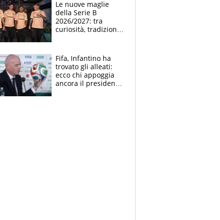
Le nuove maglie
della Serie B
2026/2027: tra
curiosità, tradizione
e innovazione
Fifa, Infantino ha
trovato gli alleati:
ecco chi appoggia
ancora il presidente
che spera di essere
rieletto