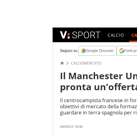
CALCIO
C
Seguici su:
Google Discover
Fonti pr
CALCIOMERCATO
Il Manchester U
pronta un’offert
Il centrocampista francese in fo
obiettivi di mercato della forma
guardare in terra spagnola per r
09/03/23 10:46