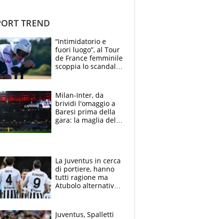
ORT TREND
“Intimidatorio e
fuori luogo”, al Tour
de France femminile
scoppia lo scandalo:
un uomo controlla i
reggiseni delle
atlete
Milan-Inter, da
brividi l'omaggio a
Baresi prima della
gara: la maglia del
capitano a
centrocampo
La Juventus in cerca
di portiere, hanno
tutti ragione ma
Atubolo alternativa
a Vicario non regge
e la soluzione
rimane Milinkovic-
Juventus, Spalletti
Savic