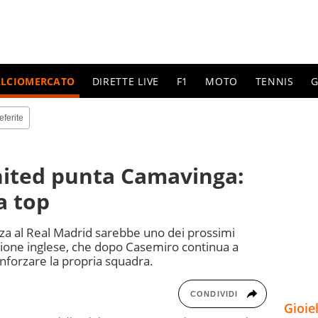
ALCIOMERCATO
DIRETTE LIVE
F1
MOTO
TENNIS
G
eferite
nited punta Camavinga:
a top
rza al Real Madrid sarebbe uno dei prossimi
zione inglese, che dopo Casemiro continua a
inforzare la propria squadra.
CONDIVIDI
Gioie