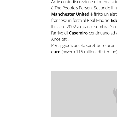
Arriva un’indiscrezione di mercato im
è The People’s Person. Secondo il no
Manchester United
è finito un alt
francese in forza al Real Madrid
Ed
Il classe 2002 a quanto sembra è un
l’arrivo di
Casemiro
continuano ad a
Ancelotti.
Per aggiudicarselo sarebbero pronti
euro
(ovvero 115 milioni di sterlin