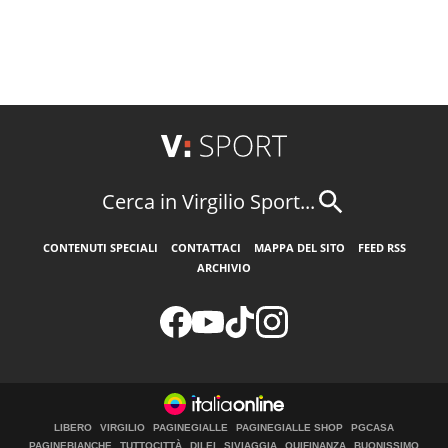
Cerca in Virgilio Sport...
CONTENUTI SPECIALI
CONTATTACI
MAPPA DEL SITO
FEED RSS
ARCHIVIO
LIBERO
VIRGILIO
PAGINEGIALLE
PAGINEGIALLE SHOP
PGCASA
PAGINEBIANCHE
TUTTOCITTÀ
DILEI
SIVIAGGIA
QUIFINANZA
BUONISSIMO