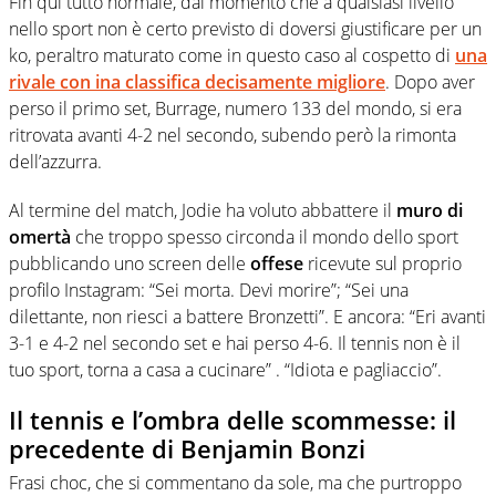
Fin qui tutto normale, dal momento che a qualsiasi livello
nello sport non è certo previsto di doversi giustificare per un
ko, peraltro maturato come in questo caso al cospetto di
una
rivale con ina classifica decisamente migliore
. Dopo aver
perso il primo set, Burrage, numero 133 del mondo, si era
ritrovata avanti 4-2 nel secondo, subendo però la rimonta
dell’azzurra.
Al termine del match, Jodie ha voluto abbattere il
muro di
omertà
che troppo spesso circonda il mondo dello sport
pubblicando uno screen delle
offese
ricevute sul proprio
profilo Instagram: “Sei morta. Devi morire”; “Sei una
dilettante, non riesci a battere Bronzetti”. E ancora: “Eri avanti
3-1 e 4-2 nel secondo set e hai perso 4-6. Il tennis non è il
tuo sport, torna a casa a cucinare” . “Idiota e pagliaccio”.
Il tennis e l’ombra delle scommesse: il
precedente di Benjamin Bonzi
Frasi choc, che si commentano da sole, ma che purtroppo