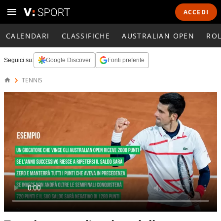
ACCEDI
CALENDARI
CLASSIFICHE
AUSTRALIAN OPEN
RO
Seguici su:
Google Discover
Fonti preferite
TENNIS