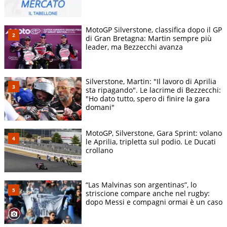
MotoGP Silverstone, classifica dopo il GP
di Gran Bretagna: Martin sempre più
leader, ma Bezzecchi avanza
Silverstone, Martin: "Il lavoro di Aprilia
sta ripagando". Le lacrime di Bezzecchi:
"Ho dato tutto, spero di finire la gara
domani"
MotoGP, Silverstone, Gara Sprint: volano
le Aprilia, tripletta sul podio. Le Ducati
crollano
“Las Malvinas son argentinas”, lo
striscione compare anche nel rugby:
dopo Messi e compagni ormai è un caso