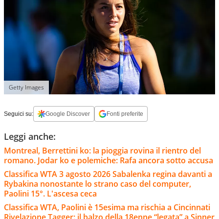
Getty Images
Seguici su:
Google Discover
Fonti preferite
Leggi anche:
Montreal, Berrettini ko: la pioggia rovina il rientro del
romano. Jodar ko e polemiche: Rafa ancora sotto accusa
Classifica WTA 3 agosto 2026 Sabalenka regina davanti a
Rybakina nonostante lo strano caso del computer,
Paolini 15°. L'ascesa ceca
Classifica WTA, Paolini è 15esima ma rischia a Cincinnati
Rivelazione Tagger: il balzo della 18enne “legata” a Sinner