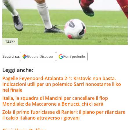
123RF
Seguici su:
Google Discover
Fonti preferite
Leggi anche:
Pagelle Feyenoord-Atalanta 2-1: Krstovic non basta.
Indicazioni utili per un polemico Sarri nonostante il ko
nel finale
Italia, la squadra di Mancini per cancellare il flop
Mondiale: da Maccarone a Bonucci, chi ci sarà
Zola il primo fuoriclasse di Ranieri: il piano per rilanciare
il calcio italiano attraverso i giovani