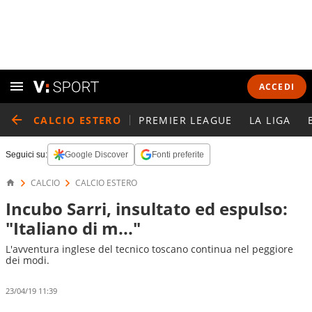
ACCEDI
CALCIO ESTERO
PREMIER LEAGUE
LA LIGA
Seguici su:
Google Discover
Fonti preferite
CALCIO
CALCIO ESTERO
Incubo Sarri, insultato ed espulso:
"Italiano di m..."
L'avventura inglese del tecnico toscano continua nel peggiore
dei modi.
23/04/19 11:39