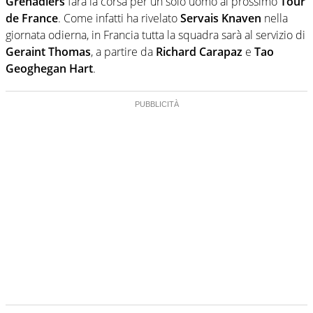
Grenadiers
farà la corsa per un solo uomo al prossimo
Tour
de France
. Come infatti ha rivelato
Servais Knaven
nella
giornata odierna, in Francia tutta la squadra sarà al servizio di
Geraint Thomas
, a partire da
Richard Carapaz
e
Tao
Geoghegan Hart
.