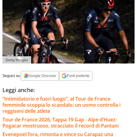
Getty Images
Seguici su:
Google Discover
Fonti preferite
Leggi anche:
“Intimidatorio e fuori luogo”, al Tour de France
femminile scoppia lo scandalo: un uomo controlla i
reggiseni delle atlete
Tour de France 2026, Tappa 19 Gap - Alpe d’Huez:
Pogacar mostruoso, stracciato il record di Pantani
Evenepoel fora, rimonta e vince su Carapaz una