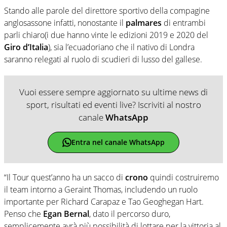
Stando alle parole del direttore sportivo della compagine
anglosassone infatti, nonostante il
palmares
di entrambi
parli chiaro(i due hanno vinte le edizioni 2019 e 2020 del
Giro d’Italia
), sia l’ecuadoriano che il nativo di Londra
saranno relegati al ruolo di scudieri di lusso del gallese.
Vuoi essere sempre aggiornato su ultime news di
sport, risultati ed eventi live? Iscriviti al nostro
canale
WhatsApp
Entra nel canale WhatsApp
“Il Tour quest’anno ha un sacco di
crono
quindi costruiremo
il team intorno a Geraint Thomas, includendo un ruolo
importante per Richard Carapaz e Tao Geoghegan Hart.
Penso che
Egan Bernal
, dato il percorso duro,
semplicemente avrà più possibilità di lottare per la vittoria al