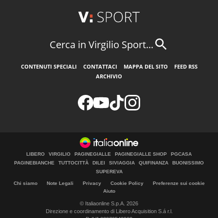
Cerca in Virgilio Sport...
CONTENUTI SPECIALI
CONTATTACI
MAPPA DEL SITO
FEED RSS
ARCHIVIO
LIBERO
VIRGILIO
PAGINEGIALLE
PAGINEGIALLE SHOP
PGCASA
PAGINEBIANCHE
TUTTOCITTÀ
DILEI
SIVIAGGIA
QUIFINANZA
BUONISSIMO
SUPEREVA
Chi siamo
Note Legali
Privacy
Cookie Policy
Preferenze sui cookie
Aiuto
© Italiaonline S.p.A. 2026
Direzione e coordinamento di Libero Acquisition S.á r.l.