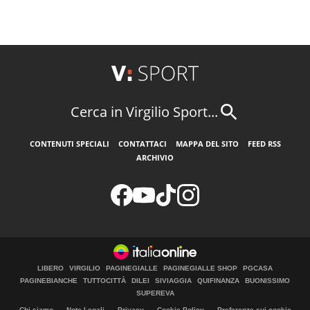
Cerca in Virgilio Sport...
CONTENUTI SPECIALI
CONTATTACI
MAPPA DEL SITO
FEED RSS
ARCHIVIO
LIBERO
VIRGILIO
PAGINEGIALLE
PAGINEGIALLE SHOP
PGCASA
PAGINEBIANCHE
TUTTOCITTÀ
DILEI
SIVIAGGIA
QUIFINANZA
BUONISSIMO
SUPEREVA
Chi siamo
Note Legali
Privacy
Cookie Policy
Preferenze sui cookie