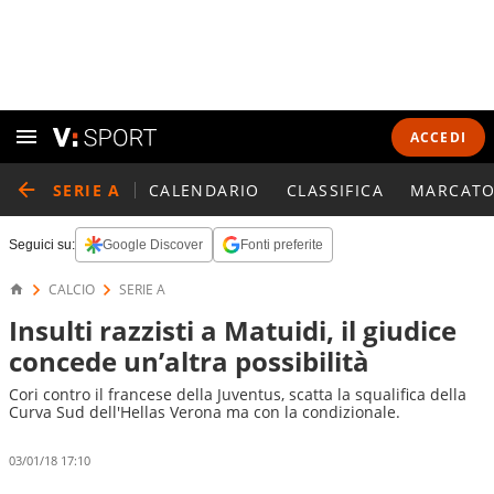
ACCEDI
SERIE A
CALENDARIO
CLASSIFICA
MARCATO
Seguici su:
Google Discover
Fonti preferite
CALCIO
SERIE A
Insulti razzisti a Matuidi, il giudice
concede un’altra possibilità
Cori contro il francese della Juventus, scatta la squalifica della
Curva Sud dell'Hellas Verona ma con la condizionale.
03/01/18 17:10